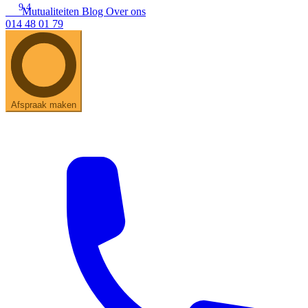
9.4
Mutualiteiten
Blog
Over ons
014 48 01 79
Zoeken
Snel zoeken
Hoorapparaatbatterijen
Oticon hoorapparaten
Phonak Infinio
ReSound Vivia
Oticon Intent
Signia Silk
Filters
Domes
Afspraak maken
Oticon Intent 1 - Oplaadbaar
De Oticon Intent is het nieuwste hoorapparaat van dit moment.
Bekijk