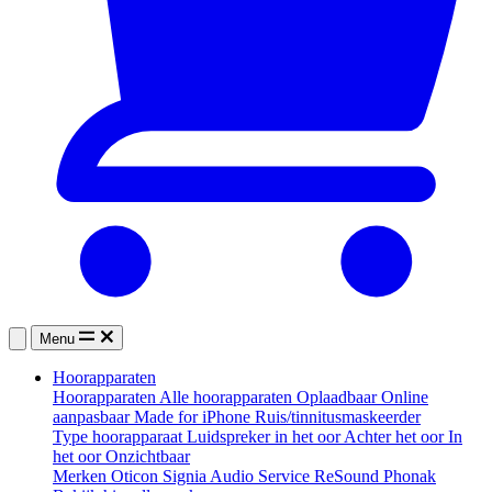
Menu
Hoorapparaten
Hoorapparaten
Alle hoorapparaten
Oplaadbaar
Online
aanpasbaar
Made for iPhone
Ruis/tinnitusmaskeerder
Type hoorapparaat
Luidspreker in het oor
Achter het oor
In
het oor
Onzichtbaar
Merken
Oticon
Signia
Audio Service
ReSound
Phonak