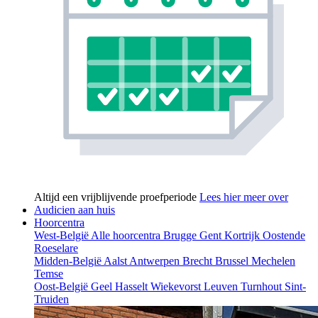
Altijd een vrijblijvende proefperiode
Lees hier meer over
Audicien aan huis
Hoorcentra
West-België
Alle hoorcentra
Brugge
Gent
Kortrijk
Oostende
Roeselare
Midden-België
Aalst
Antwerpen
Brecht
Brussel
Mechelen
Temse
Oost-België
Geel
Hasselt
Wiekevorst
Leuven
Turnhout
Sint-
Truiden