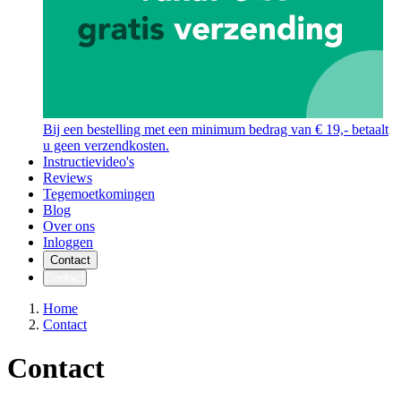
Bij een bestelling met een minimum bedrag van € 19,- betaalt
u geen verzendkosten.
Instructievideo's
Reviews
Tegemoetkomingen
Blog
Over ons
Inloggen
Contact
Contact
Home
Contact
Contact