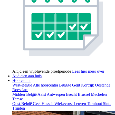
Altijd een vrijblijvende proefperiode
Lees hier meer over
Audicien aan huis
Hoorcentra
West-België
Alle hoorcentra
Brugge
Gent
Kortrijk
Oostende
Roeselare
Midden-België
Aalst
Antwerpen
Brecht
Brussel
Mechelen
Temse
Oost-België
Geel
Hasselt
Wiekevorst
Leuven
Turnhout
Sint-
Truiden