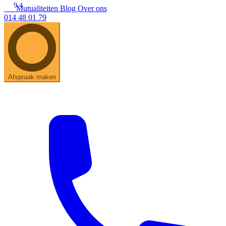
9.4
Mutualiteiten
Blog
Over ons
014 48 01 79
Zoeken
Snel zoeken
Hoorapparaatbatterijen
Oticon hoorapparaten
Phonak Infinio
ReSound Vivia
Oticon Intent
Signia Silk
Filters
Domes
Afspraak maken
Oticon Intent 1 - Oplaadbaar
De Oticon Intent is het nieuwste hoorapparaat van dit moment.
Bekijk