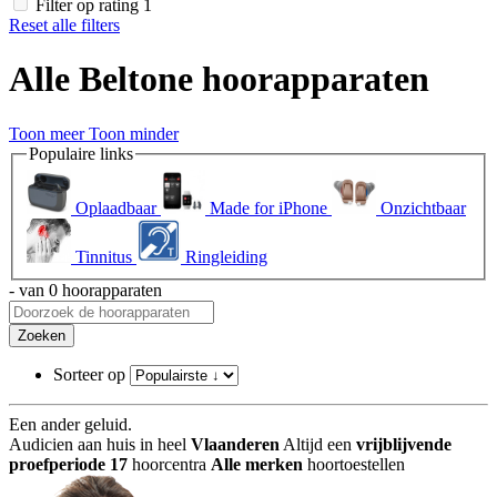
Filter op rating 1
Reset alle filters
Alle Beltone hoorapparaten
Toon meer
Toon minder
Populaire links
Oplaadbaar
Made for iPhone
Onzichtbaar
Tinnitus
Ringleiding
- van 0 hoorapparaten
Zoeken
Sorteer op
Een ander geluid
.
Audicien aan huis in heel
Vlaanderen
Altijd een
vrijblijvende
proefperiode
17
hoorcentra
Alle merken
hoortoestellen