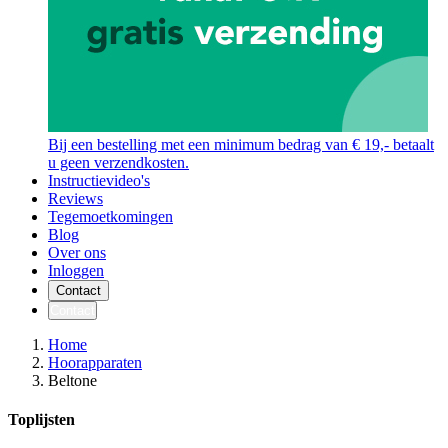
Bij een bestelling met een minimum bedrag van € 19,- betaalt
u geen verzendkosten.
Instructievideo's
Reviews
Tegemoetkomingen
Blog
Over ons
Inloggen
Contact
Contact
Home
Hoorapparaten
Beltone
Toplijsten