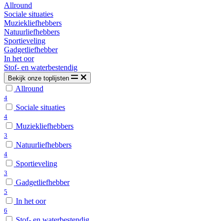
Allround
Sociale situaties
Muziekliefhebbers
Natuurliefhebbers
Sportieveling
Gadgetliefhebber
In het oor
Stof- en waterbestendig
Bekijk onze toplijsten
Allround
4
Sociale situaties
4
Muziekliefhebbers
3
Natuurliefhebbers
4
Sportieveling
3
Gadgetliefhebber
5
In het oor
6
Stof- en waterbestendig