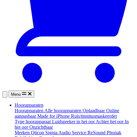
Menu
Hoorapparaten
Hoorapparaten
Alle hoorapparaten
Oplaadbaar
Online
aanpasbaar
Made for iPhone
Ruis/tinnitusmaskeerder
Type hoorapparaat
Luidspreker in het oor
Achter het oor
In
het oor
Onzichtbaar
Merken
Oticon
Signia
Audio Service
ReSound
Phonak