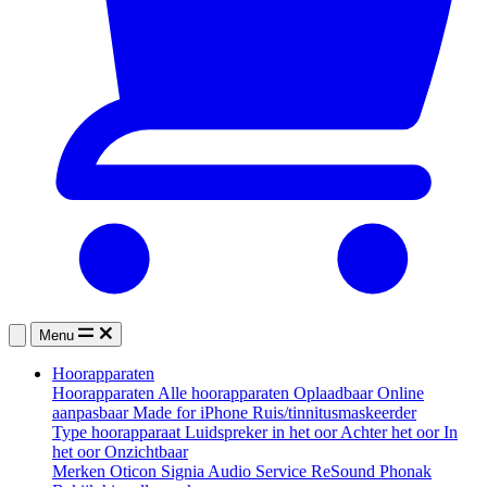
Menu
Hoorapparaten
Hoorapparaten
Alle hoorapparaten
Oplaadbaar
Online
aanpasbaar
Made for iPhone
Ruis/tinnitusmaskeerder
Type hoorapparaat
Luidspreker in het oor
Achter het oor
In
het oor
Onzichtbaar
Merken
Oticon
Signia
Audio Service
ReSound
Phonak