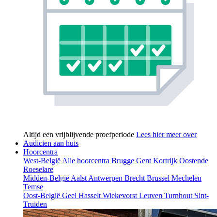
Altijd een vrijblijvende proefperiode
Lees hier meer over
Audicien aan huis
Hoorcentra
West-België
Alle hoorcentra
Brugge
Gent
Kortrijk
Oostende
Roeselare
Midden-België
Aalst
Antwerpen
Brecht
Brussel
Mechelen
Temse
Oost-België
Geel
Hasselt
Wiekevorst
Leuven
Turnhout
Sint-
Truiden