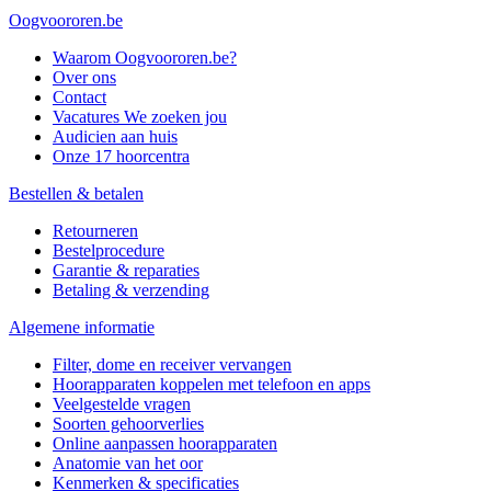
Oogvoororen.be
Waarom Oogvoororen.be?
Over ons
Contact
Vacatures
We zoeken jou
Audicien aan huis
Onze 17 hoorcentra
Bestellen & betalen
Retourneren
Bestelprocedure
Garantie & reparaties
Betaling & verzending
Algemene informatie
Filter, dome en receiver vervangen
Hoorapparaten koppelen met telefoon en apps
Veelgestelde vragen
Soorten gehoorverlies
Online aanpassen hoorapparaten
Anatomie van het oor
Kenmerken & specificaties