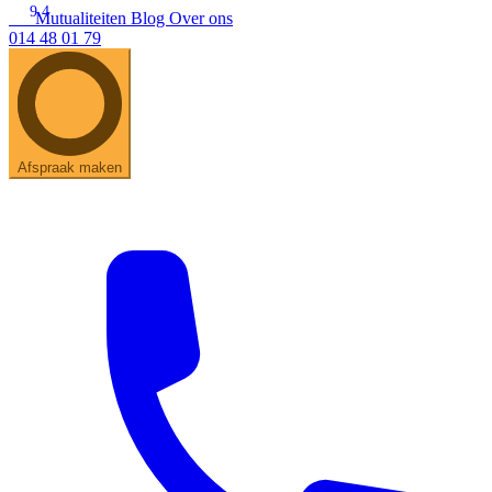
9.4
Mutualiteiten
Blog
Over ons
014 48 01 79
Zoeken
Snel zoeken
Hoorapparaatbatterijen
Oticon hoorapparaten
Phonak Infinio
ReSound Vivia
Oticon Intent
Signia Silk
Filters
Domes
Afspraak maken
Oticon Intent 1 - Oplaadbaar
De Oticon Intent is het nieuwste hoorapparaat van dit moment.
Bekijk