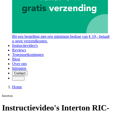
Bij een bestelling met een minimum bedrag van € 19,- betaalt
u geen verzendkosten.
Instructievideo's
Reviews
Tegemoetkomingen
Blog
Over ons
Inloggen
Contact
Contact
Home
Interton
Instructievideo's Interton RIC-