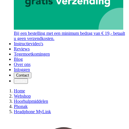
Bij een bestelling met een minimum bedrag van € 19,- betaalt
u geen verzendkosten.
Instructievideo's
Reviews
Tegemoetkomingen
Blog
Over ons
Inloggen
Contact
Contact
Home
Webshop
Hoorhulpmiddelen
Phonak
Headphone MyLink