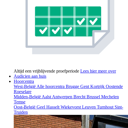
Altijd een vrijblijvende proefperiode
Lees hier meer over
Audicien aan huis
Hoorcentra
West-België
Alle hoorcentra
Brugge
Gent
Kortrijk
Oostende
Roeselare
Midden-België
Aalst
Antwerpen
Brecht
Brussel
Mechelen
Temse
Oost-België
Geel
Hasselt
Wiekevorst
Leuven
Turnhout
Sint-
Truiden