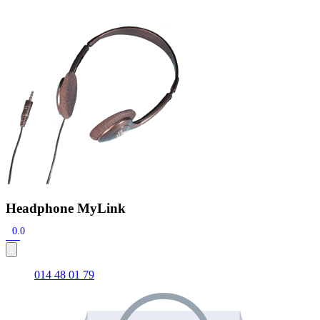
Zoeken
Snel zoeken
Hoorapparaatbatterijen
Oticon hoorapparaten
Phonak Infinio
ReSound Vivia
Oticon Intent
Signia Silk
Filters
Domes
Oticon Intent 1 - Oplaadbaar
De Oticon Intent is het nieuwste hoorapparaat van dit moment.
Bekijk
Headphone MyLink
0.0
014 48 01 79