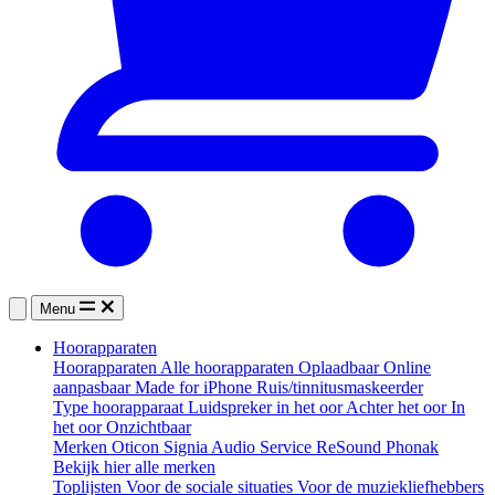
Menu
Hoorapparaten
Hoorapparaten
Alle hoorapparaten
Oplaadbaar
Online
aanpasbaar
Made for iPhone
Ruis/tinnitusmaskeerder
Type hoorapparaat
Luidspreker in het oor
Achter het oor
In
het oor
Onzichtbaar
Merken
Oticon
Signia
Audio Service
ReSound
Phonak
Bekijk hier alle merken
Toplijsten
Voor de sociale situaties
Voor de muziekliefhebbers