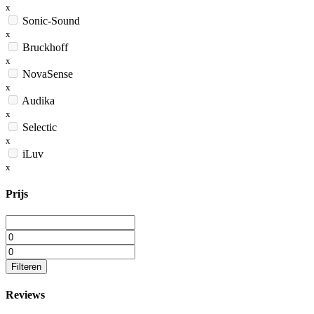
x
Sonic-Sound
x
Bruckhoff
x
NovaSense
x
Audika
x
Selectic
x
iLuv
x
Prijs
Filteren
Reviews