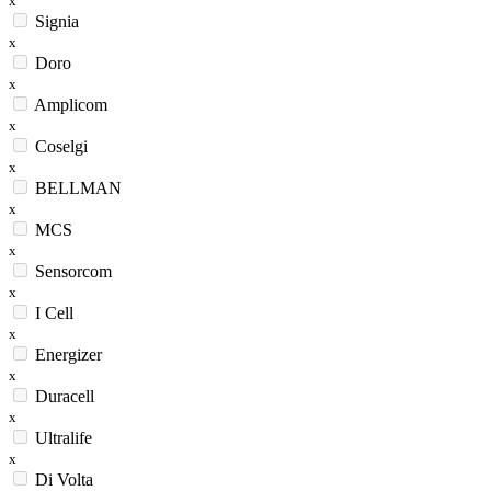
x
Signia
x
Doro
x
Amplicom
x
Coselgi
x
BELLMAN
x
MCS
x
Sensorcom
x
I Cell
x
Energizer
x
Duracell
x
Ultralife
x
Di Volta