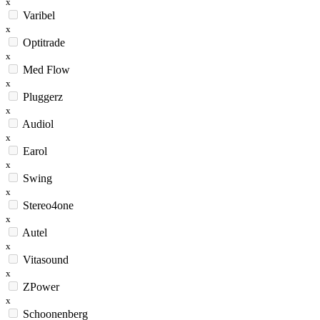
x
Varibel
x
Optitrade
x
Med Flow
x
Pluggerz
x
Audiol
x
Earol
x
Swing
x
Stereo4one
x
Autel
x
Vitasound
x
ZPower
x
Schoonenberg