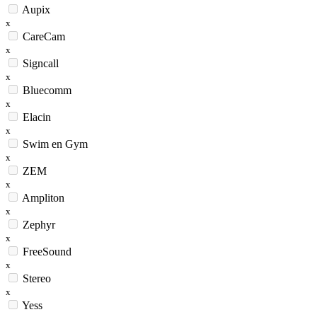
Aupix
x
CareCam
x
Signcall
x
Bluecomm
x
Elacin
x
Swim en Gym
x
ZEM
x
Ampliton
x
Zephyr
x
FreeSound
x
Stereo
x
Yess