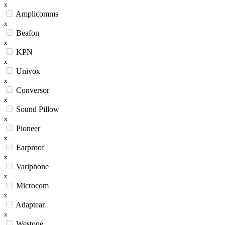
x
Amplicomms
x
Beafon
x
KPN
x
Univox
x
Conversor
x
Sound Pillow
x
Pioneer
x
Earproof
x
Variphone
x
Microcom
x
Adaptear
x
Westone