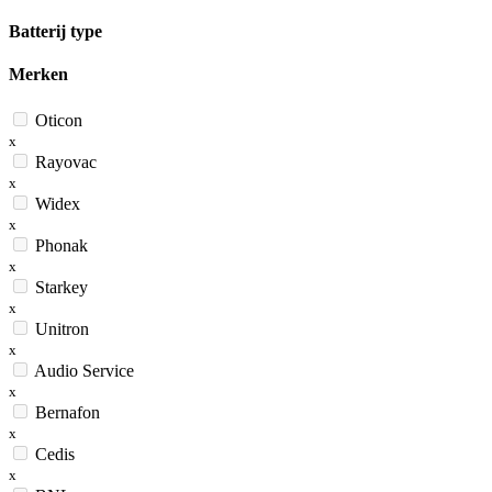
Batterij type
Merken
Oticon
x
Rayovac
x
Widex
x
Phonak
x
Starkey
x
Unitron
x
Audio Service
x
Bernafon
x
Cedis
x