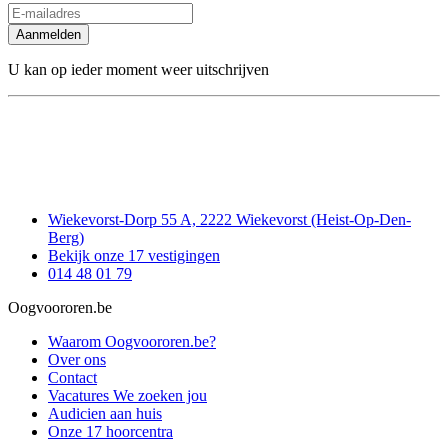
Aanmelden
U kan op ieder moment weer uitschrijven
Wiekevorst-Dorp 55 A, 2222 Wiekevorst (Heist-Op-Den-
Berg)
Bekijk onze 17 vestigingen
014 48 01 79
Oogvoororen.be
Waarom Oogvoororen.be?
Over ons
Contact
Vacatures
We zoeken jou
Audicien aan huis
Onze 17 hoorcentra