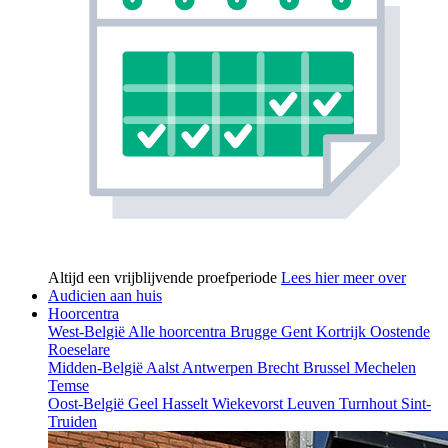
Altijd een vrijblijvende proefperiode
Lees hier meer over
Audicien aan huis
Hoorcentra
West-België
Alle hoorcentra
Brugge
Gent
Kortrijk
Oostende
Roeselare
Midden-België
Aalst
Antwerpen
Brecht
Brussel
Mechelen
Temse
Oost-België
Geel
Hasselt
Wiekevorst
Leuven
Turnhout
Sint-
Truiden