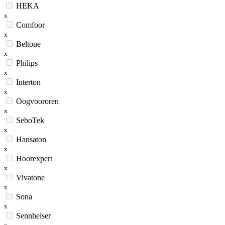
HEKA
x
Comfoor
x
Beltone
x
Philips
x
Interton
x
Oogvoororen
x
SeboTek
x
Hansaton
x
Hoorexpert
x
Vivatone
x
Sona
x
Sennheiser