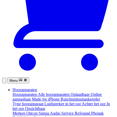
Menu
Hoorapparaten
Hoorapparaten
Alle hoorapparaten
Oplaadbaar
Online
aanpasbaar
Made for iPhone
Ruis/tinnitusmaskeerder
Type hoorapparaat
Luidspreker in het oor
Achter het oor
In
het oor
Onzichtbaar
Merken
Oticon
Signia
Audio Service
ReSound
Phonak