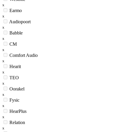
x
Earmo
x
Audiopoort
x
Babble
x
CM
x
Comfort Audio
x
Hearit
x
TEO
x
Oorakel
x
Fysic
x
HearPlus
x
Relation
x