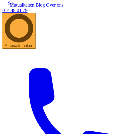
9.4
Mutualiteiten
Blog
Over ons
014 48 01 79
Zoeken
Snel zoeken
Hoorapparaatbatterijen
Oticon hoorapparaten
Phonak Infinio
ReSound Vivia
Oticon Intent
Signia Silk
Filters
Domes
Afspraak maken
Oticon Intent 1 - Oplaadbaar
De Oticon Intent is het nieuwste hoorapparaat van dit moment.
Bekijk