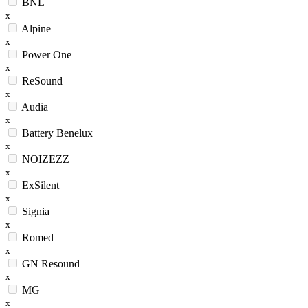
BNL
x
Alpine
x
Power One
x
ReSound
x
Audia
x
Battery Benelux
x
NOIZEZZ
x
ExSilent
x
Signia
x
Romed
x
GN Resound
x
MG
x