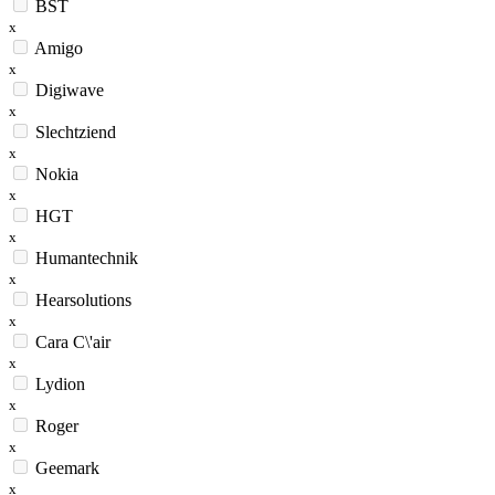
BST
x
Amigo
x
Digiwave
x
Slechtziend
x
Nokia
x
HGT
x
Humantechnik
x
Hearsolutions
x
Cara C\'air
x
Lydion
x
Roger
x
Geemark
x