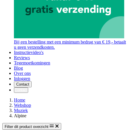
Bij een bestelling met een minimum bedrag van € 19,- betaalt
u geen verzendkosten.
Instructievideo's
Reviews
Tegemoetkomingen
Blog
Over ons
Inloggen
Contact
Contact
Home
Webshop
Muziek
Alpine
Filter dit product overzicht