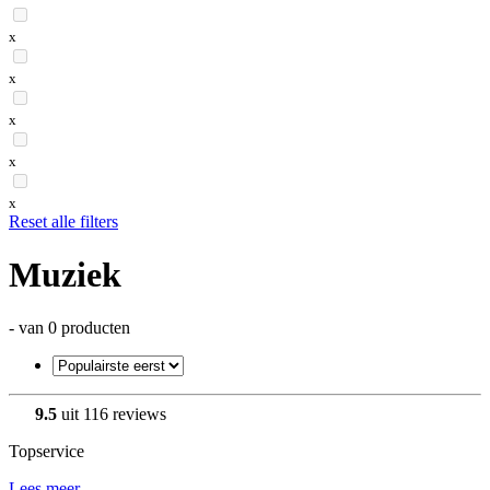
x
x
x
x
x
Reset alle filters
Muziek
- van 0 producten
9.5
uit 116 reviews
Topservice
Lees meer