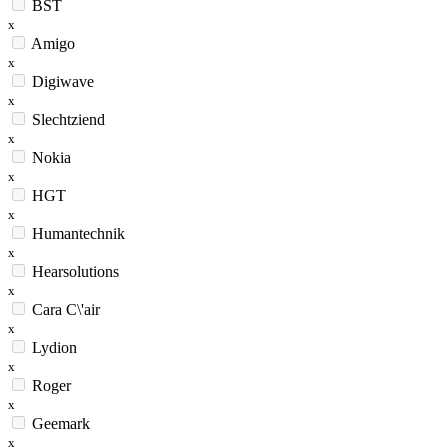
BST
x
Amigo
x
Digiwave
x
Slechtziend
x
Nokia
x
HGT
x
Humantechnik
x
Hearsolutions
x
Cara C\'air
x
Lydion
x
Roger
x
Geemark
x