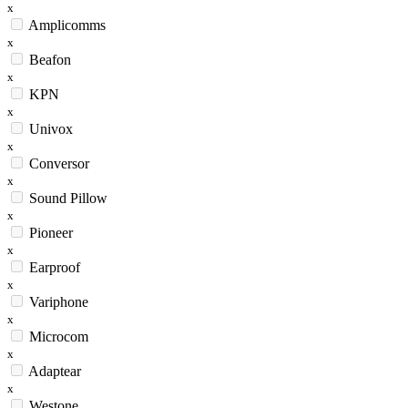
x
Amplicomms
x
Beafon
x
KPN
x
Univox
x
Conversor
x
Sound Pillow
x
Pioneer
x
Earproof
x
Variphone
x
Microcom
x
Adaptear
x
Westone