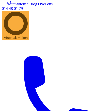
9.4
Mutualiteiten
Blog
Over ons
014 48 01 79
Zoeken
Snel zoeken
Hoorapparaatbatterijen
Oticon hoorapparaten
Phonak Infinio
ReSound Vivia
Oticon Intent
Signia Silk
Filters
Domes
Afspraak maken
Oticon Intent 1 - Oplaadbaar
De Oticon Intent is het nieuwste hoorapparaat van dit moment.
Bekijk