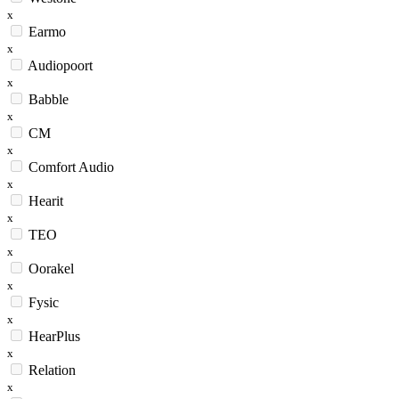
x
Earmo
x
Audiopoort
x
Babble
x
CM
x
Comfort Audio
x
Hearit
x
TEO
x
Oorakel
x
Fysic
x
HearPlus
x
Relation
x