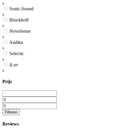
x
Sonic-Sound
x
Bruckhoff
x
NovaSense
x
Audika
x
Selectic
x
iLuv
x
Prijs
Filteren
Reviews