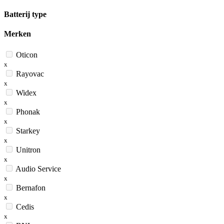
Batterij type
Merken
Oticon
x
Rayovac
x
Widex
x
Phonak
x
Starkey
x
Unitron
x
Audio Service
x
Bernafon
x
Cedis
x