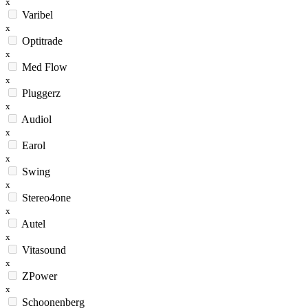
x
Varibel
x
Optitrade
x
Med Flow
x
Pluggerz
x
Audiol
x
Earol
x
Swing
x
Stereo4one
x
Autel
x
Vitasound
x
ZPower
x
Schoonenberg