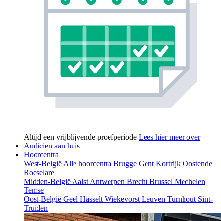
Altijd een vrijblijvende proefperiode
Lees hier meer over
Audicien aan huis
Hoorcentra
West-België
Alle hoorcentra
Brugge
Gent
Kortrijk
Oostende
Roeselare
Midden-België
Aalst
Antwerpen
Brecht
Brussel
Mechelen
Temse
Oost-België
Geel
Hasselt
Wiekevorst
Leuven
Turnhout
Sint-
Truiden