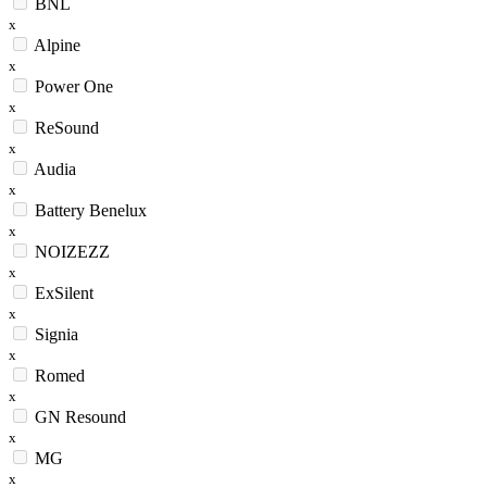
BNL
x
Alpine
x
Power One
x
ReSound
x
Audia
x
Battery Benelux
x
NOIZEZZ
x
ExSilent
x
Signia
x
Romed
x
GN Resound
x
MG
x