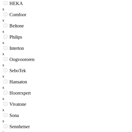
HEKA
x
Comfoor
x
Beltone
x
Philips
x
Interton
x
Oogvoororen
x
SeboTek
x
Hansaton
x
Hoorexpert
x
Vivatone
x
Sona
x
Sennheiser