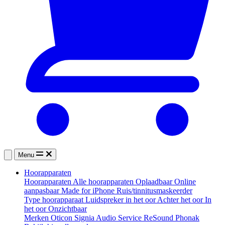
Menu
Hoorapparaten
Hoorapparaten
Alle hoorapparaten
Oplaadbaar
Online
aanpasbaar
Made for iPhone
Ruis/tinnitusmaskeerder
Type hoorapparaat
Luidspreker in het oor
Achter het oor
In
het oor
Onzichtbaar
Merken
Oticon
Signia
Audio Service
ReSound
Phonak