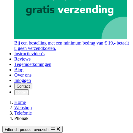
Bij een bestelling met een minimum bedrag van € 19,- betaalt
u geen verzendkosten.
Instructievideo's
Reviews
Tegemoetkomingen
Blog
Over ons
Inloggen
Contact
Contact
Home
Webshop
Telefonie
Phonak
Filter dit product overzicht