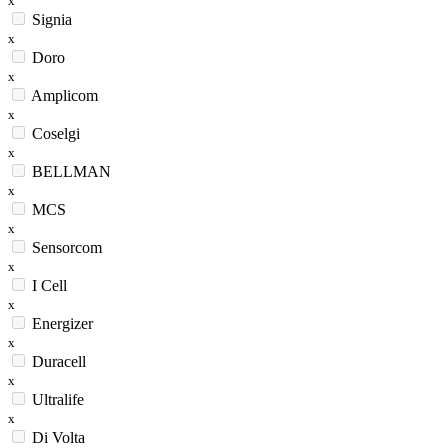
x
Signia
x
Doro
x
Amplicom
x
Coselgi
x
BELLMAN
x
MCS
x
Sensorcom
x
I Cell
x
Energizer
x
Duracell
x
Ultralife
x
Di Volta