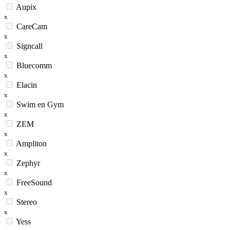
Aupix
x
CareCam
x
Signcall
x
Bluecomm
x
Elacin
x
Swim en Gym
x
ZEM
x
Ampliton
x
Zephyr
x
FreeSound
x
Stereo
x
Yess