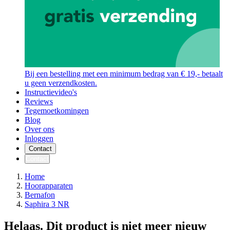
Bij een bestelling met een minimum bedrag van € 19,- betaalt
u geen verzendkosten.
Instructievideo's
Reviews
Tegemoetkomingen
Blog
Over ons
Inloggen
Contact
Contact
Home
Hoorapparaten
Bernafon
Saphira 3 NR
Helaas. Dit product is niet meer nieuw