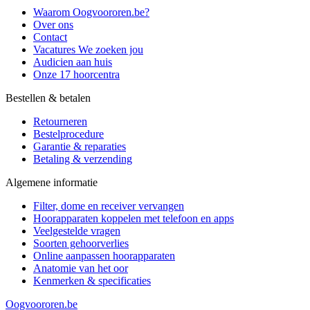
Waarom Oogvoororen.be?
Over ons
Contact
Vacatures
We zoeken jou
Audicien aan huis
Onze 17 hoorcentra
Bestellen & betalen
Retourneren
Bestelprocedure
Garantie & reparaties
Betaling & verzending
Algemene informatie
Filter, dome en receiver vervangen
Hoorapparaten koppelen met telefoon en apps
Veelgestelde vragen
Soorten gehoorverlies
Online aanpassen hoorapparaten
Anatomie van het oor
Kenmerken & specificaties
Oogvoororen.be