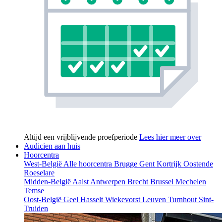
Altijd een vrijblijvende proefperiode
Lees hier meer over
Audicien aan huis
Hoorcentra
West-België
Alle hoorcentra
Brugge
Gent
Kortrijk
Oostende
Roeselare
Midden-België
Aalst
Antwerpen
Brecht
Brussel
Mechelen
Temse
Oost-België
Geel
Hasselt
Wiekevorst
Leuven
Turnhout
Sint-
Truiden