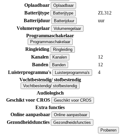
Oplaadbaar
Oplaadbaar
Batterijtype
ZL312
Batterijtype
Batterijduur
uur
Batterijduur
Volumeregelaar
Volumeregelaar
Programmaschakelaar
Programmaschakelaar
Ringleiding
Ringleiding
Kanalen
12
Kanalen
Banden
12
Banden
Luisterprogramma's
4
Luisterprogramma's
Vochtbestendig/ stofbestendig
Vochtbestendig/ stofbestendig
Audiologisch
Geschikt voor CROS
Geschikt voor CROS
Extra functies
Online aanpasbaar
Online aanpasbaar
Gezondheidsfuncties
Gezondheidsfuncties
Proberen