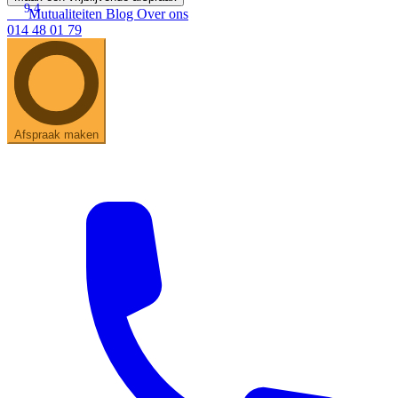
9.4
Mutualiteiten
Blog
Over ons
014 48 01 79
Afspraak maken