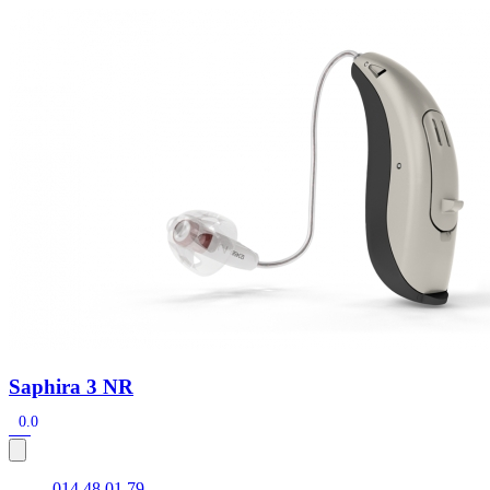
Zoeken
Snel zoeken
Hoorapparaatbatterijen
Oticon hoorapparaten
Phonak Infinio
ReSound Vivia
Oticon Intent
Signia Silk
Filters
Domes
Oticon Intent 1 - Oplaadbaar
De Oticon Intent is het nieuwste hoorapparaat van dit moment.
Bekijk
Saphira 3 NR
0.0
014 48 01 79