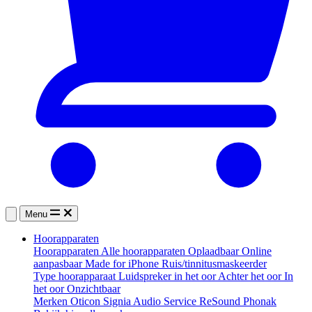
Menu
Hoorapparaten
Hoorapparaten
Alle hoorapparaten
Oplaadbaar
Online
aanpasbaar
Made for iPhone
Ruis/tinnitusmaskeerder
Type hoorapparaat
Luidspreker in het oor
Achter het oor
In
het oor
Onzichtbaar
Merken
Oticon
Signia
Audio Service
ReSound
Phonak