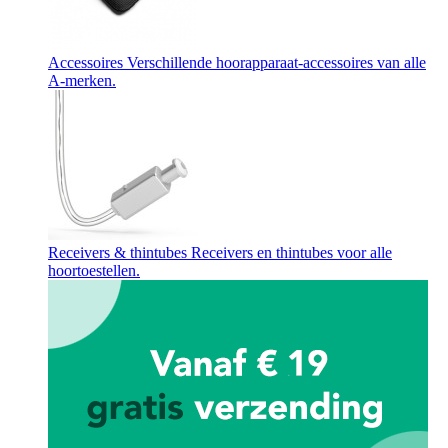
Accessoires
Verschillende hoorapparaat-accessoires van alle
A-merken.
Receivers & thintubes
Receivers en thintubes voor alle
hoortoestellen.