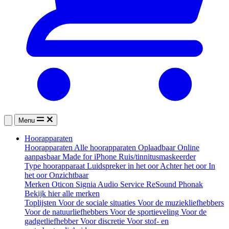
Menu
Hoorapparaten
Hoorapparaten
Alle hoorapparaten
Oplaadbaar
Online
aanpasbaar
Made for iPhone
Ruis/tinnitusmaskeerder
Type hoorapparaat
Luidspreker in het oor
Achter het oor
In
het oor
Onzichtbaar
Merken
Oticon
Signia
Audio Service
ReSound
Phonak
Bekijk hier alle merken
Toplijsten
Voor de sociale situaties
Voor de muziekliefhebbers
Voor de natuurliefhebbers
Voor de sportieveling
Voor de
gadgetliefhebber
Voor discretie
Voor stof- en