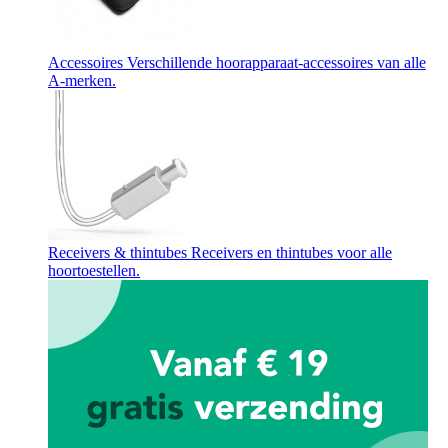
Accessoires
Verschillende hoorapparaat-accessoires van alle
A-merken.
Receivers & thintubes
Receivers en thintubes voor alle
hoortoestellen.