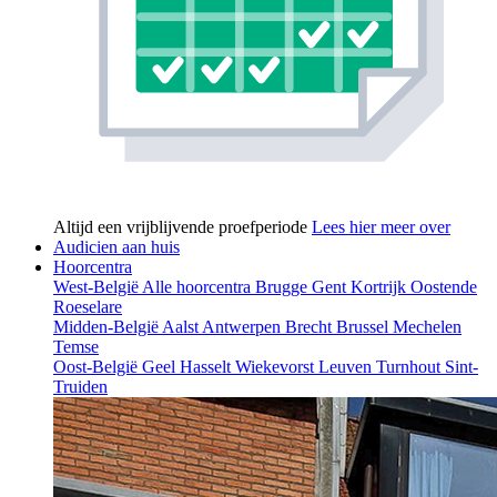
Altijd een vrijblijvende proefperiode
Lees hier meer over
Audicien aan huis
Hoorcentra
West-België
Alle hoorcentra
Brugge
Gent
Kortrijk
Oostende
Roeselare
Midden-België
Aalst
Antwerpen
Brecht
Brussel
Mechelen
Temse
Oost-België
Geel
Hasselt
Wiekevorst
Leuven
Turnhout
Sint-
Truiden