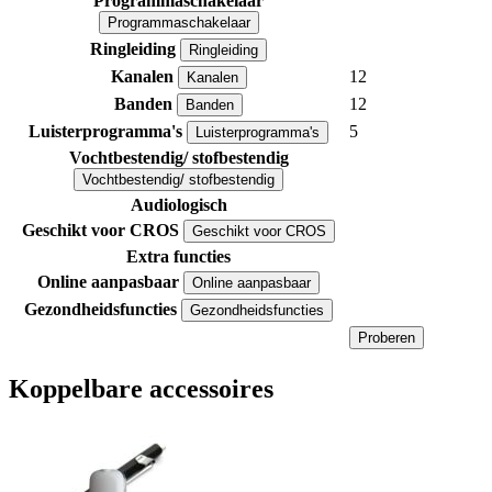
Programmaschakelaar
Programmaschakelaar
Ringleiding
Ringleiding
Kanalen
12
Kanalen
Banden
12
Banden
Luisterprogramma's
5
Luisterprogramma's
Vochtbestendig/ stofbestendig
Vochtbestendig/ stofbestendig
Audiologisch
Geschikt voor CROS
Geschikt voor CROS
Extra functies
Online aanpasbaar
Online aanpasbaar
Gezondheidsfuncties
Gezondheidsfuncties
Proberen
Koppelbare accessoires