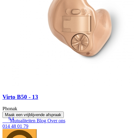
Virto B50 - 13
Phonak
Maak een vrijblijvende afspraak
9.4
Mutualiteiten
Blog
Over ons
014 48 01 79