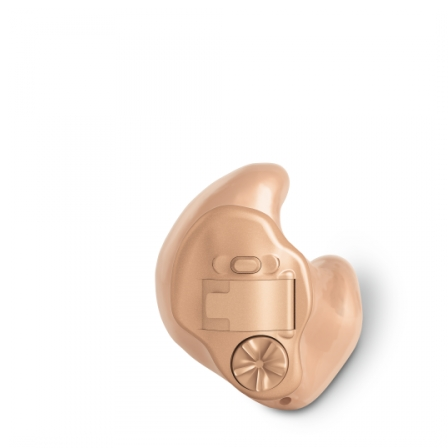
Zoeken
Snel zoeken
Hoorapparaatbatterijen
Oticon hoorapparaten
Phonak Infinio
ReSound Vivia
Oticon Intent
Signia Silk
Filters
Domes
Oticon Intent 1 - Oplaadbaar
De Oticon Intent is het nieuwste hoorapparaat van dit moment.
Bekijk