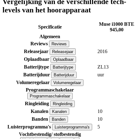
Vergelijking van de verschillende tech-
levels van het hoorapparaat
Muse i1000 BTE
Specificatie
945,00
Algemeen
Reviews
Reviews
Releasejaar
2016
Releasejaar
Oplaadbaar
Oplaadbaar
Batterijtype
ZL13
Batterijtype
Batterijduur
uur
Batterijduur
Volumeregelaar
Volumeregelaar
Programmaschakelaar
Programmaschakelaar
Ringleiding
Ringleiding
Kanalen
10
Kanalen
Banden
10
Banden
Luisterprogramma's
5
Luisterprogramma's
Vochtbestendig/ stofbestendig