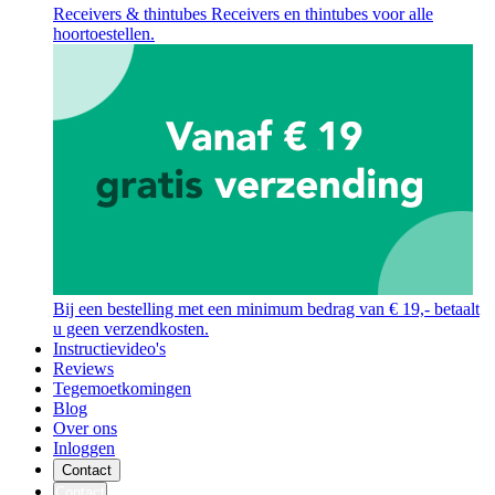
Receivers & thintubes
Receivers en thintubes voor alle
hoortoestellen.
Bij een bestelling met een minimum bedrag van € 19,- betaalt
u geen verzendkosten.
Instructievideo's
Reviews
Tegemoetkomingen
Blog
Over ons
Inloggen
Contact
Contact