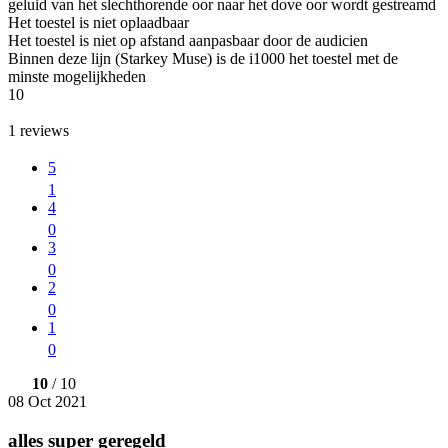
geluid van het slechthorende oor naar het dove oor wordt gestreamd
Het toestel is niet oplaadbaar
Het toestel is niet op afstand aanpasbaar door de audicien
Binnen deze lijn (Starkey Muse) is de i1000 het toestel met de
minste mogelijkheden
10
1
reviews
5
1
4
0
3
0
2
0
1
0
10
/ 10
08 Oct 2021
alles super geregeld