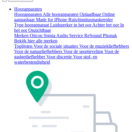
Hoorapparaten
Hoorapparaten
Alle hoorapparaten
Oplaadbaar
Online
aanpasbaar
Made for iPhone
Ruis/tinnitusmaskeerder
Type hoorapparaat
Luidspreker in het oor
Achter het oor
In
het oor
Onzichtbaar
Merken
Oticon
Signia
Audio Service
ReSound
Phonak
Bekijk hier alle merken
Toplijsten
Voor de sociale situaties
Voor de muziekliefhebbers
Voor de natuurliefhebbers
Voor de sportieveling
Voor de
gadgetliefhebber
Voor discretie
Voor stof- en
waterbestendigheid