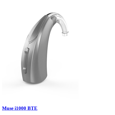
Zoeken
Snel zoeken
Hoorapparaatbatterijen
Oticon hoorapparaten
Phonak Infinio
ReSound Vivia
Oticon Intent
Signia Silk
Filters
Domes
Oticon Intent 1 - Oplaadbaar
De Oticon Intent is het nieuwste hoorapparaat van dit moment.
Bekijk
Muse i1000 BTE