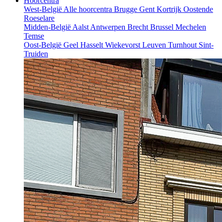
Hoorcentra
West-België
Alle hoorcentra
Brugge
Gent
Kortrijk
Oostende
Roeselare
Midden-België
Aalst
Antwerpen
Brecht
Brussel
Mechelen
Temse
Oost-België
Geel
Hasselt
Wiekevorst
Leuven
Turnhout
Sint-
Truiden