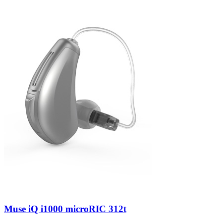
Zoeken
Snel zoeken
Hoorapparaatbatterijen
Oticon hoorapparaten
Phonak Infinio
ReSound Vivia
Oticon Intent
Signia Silk
Filters
Domes
Oticon Intent 1 - Oplaadbaar
De Oticon Intent is het nieuwste hoorapparaat van dit moment.
Bekijk
Muse iQ i1000 microRIC 312t