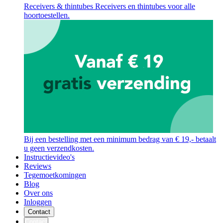
Receivers & thintubes
Receivers en thintubes voor alle
hoortoestellen.
Bij een bestelling met een minimum bedrag van € 19,- betaalt
u geen verzendkosten.
Instructievideo's
Reviews
Tegemoetkomingen
Blog
Over ons
Inloggen
Contact
Contact