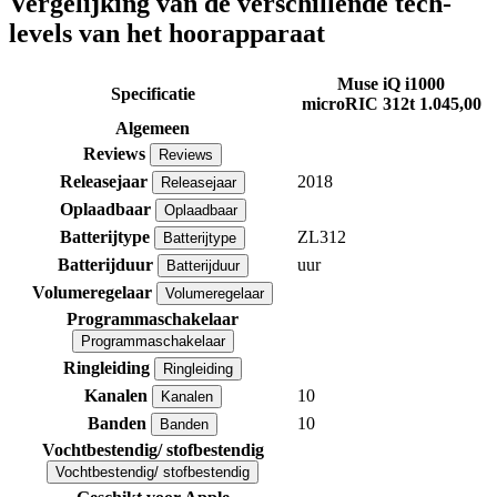
Vergelijking van de verschillende tech-
levels van het hoorapparaat
Muse iQ i1000
Specificatie
microRIC 312t
1.045,00
Algemeen
Reviews
Reviews
Releasejaar
2018
Releasejaar
Oplaadbaar
Oplaadbaar
Batterijtype
ZL312
Batterijtype
Batterijduur
uur
Batterijduur
Volumeregelaar
Volumeregelaar
Programmaschakelaar
Programmaschakelaar
Ringleiding
Ringleiding
Kanalen
10
Kanalen
Banden
10
Banden
Vochtbestendig/ stofbestendig
Vochtbestendig/ stofbestendig