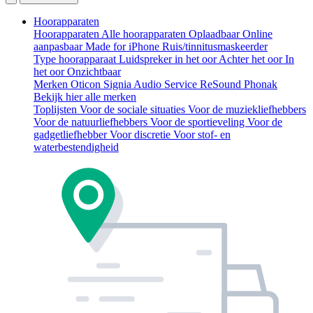
Hoorapparaten
Hoorapparaten
Alle hoorapparaten
Oplaadbaar
Online
aanpasbaar
Made for iPhone
Ruis/tinnitusmaskeerder
Type hoorapparaat
Luidspreker in het oor
Achter het oor
In
het oor
Onzichtbaar
Merken
Oticon
Signia
Audio Service
ReSound
Phonak
Bekijk hier alle merken
Toplijsten
Voor de sociale situaties
Voor de muziekliefhebbers
Voor de natuurliefhebbers
Voor de sportieveling
Voor de
gadgetliefhebber
Voor discretie
Voor stof- en
waterbestendigheid