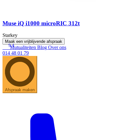
Muse iQ i1000 microRIC 312t
Starkey
Maak een vrijblijvende afspraak
9.4
Mutualiteiten
Blog
Over ons
014 48 01 79
Afspraak maken