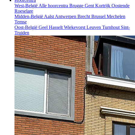
Hoorcentra
West-België
Alle hoorcentra
Brugge
Gent
Kortrijk
Oostende
Roeselare
Midden-België
Aalst
Antwerpen
Brecht
Brussel
Mechelen
Temse
Oost-België
Geel
Hasselt
Wiekevorst
Leuven
Turnhout
Sint-
Truiden