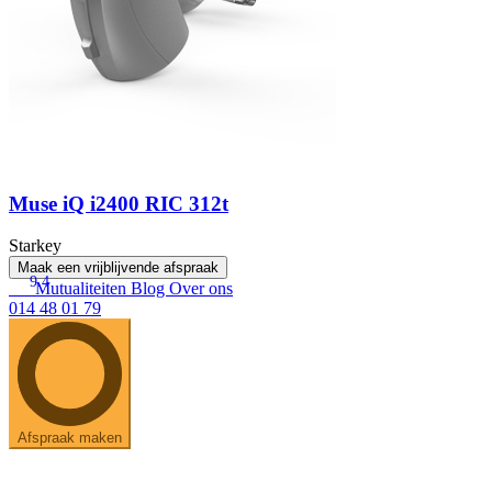
Muse iQ i2400 RIC 312t
Starkey
Maak een vrijblijvende afspraak
9.4
Mutualiteiten
Blog
Over ons
014 48 01 79
Afspraak maken