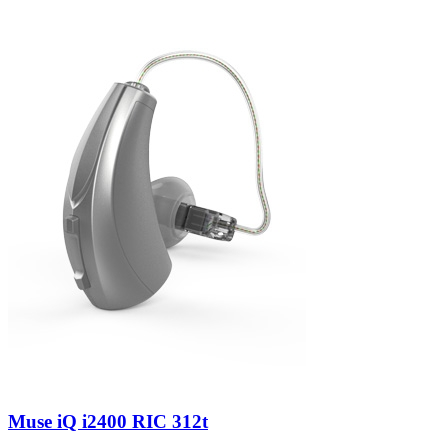
Zoeken
Snel zoeken
Hoorapparaatbatterijen
Oticon hoorapparaten
Phonak Infinio
ReSound
Oticon Intent
Signia Silk
Filters
Domes
Oticon Intent 1 - Oplaadbaar
De Oticon Intent is het nieuwste hoorapparaat van dit moment.
Bekijk
Muse iQ i2400 RIC 312t