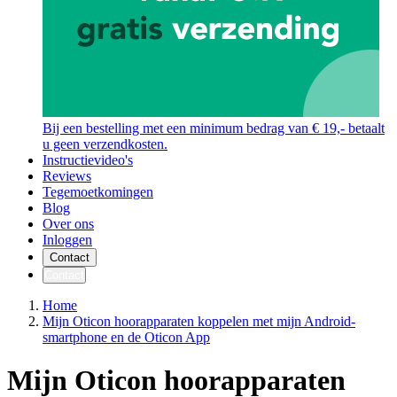
Bij een bestelling met een minimum bedrag van € 19,- betaalt
u geen verzendkosten.
Instructievideo's
Reviews
Tegemoetkomingen
Blog
Over ons
Inloggen
Contact
Contact
Home
Mijn Oticon hoorapparaten koppelen met mijn Android-
smartphone en de Oticon App
Mijn Oticon hoorapparaten