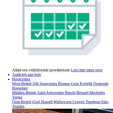
Altijd een vrijblijvende proefperiode
Lees hier meer over
Audicien aan huis
Hoorcentra
West-België
Alle hoorcentra
Brugge
Gent
Kortrijk
Oostende
Roeselare
Midden-België
Aalst
Antwerpen
Brecht
Brussel
Mechelen
Temse
Oost-België
Geel
Hasselt
Wiekevorst
Leuven
Turnhout
Sint-
Truiden