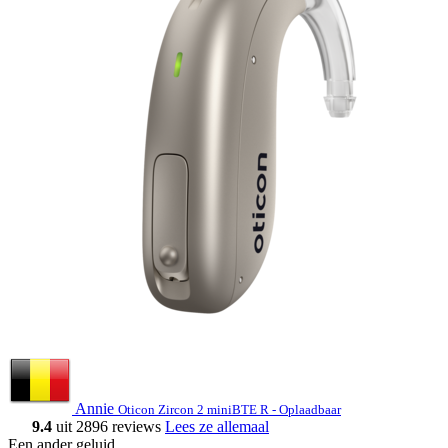
Annie
Oticon Zircon 2 miniBTE R - Oplaadbaar
9.4
uit 2896 reviews
Lees ze allemaal
Een ander geluid
.