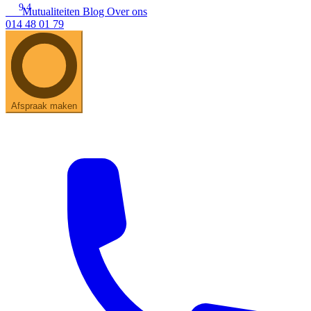
9.4
Mutualiteiten
Blog
Over ons
014 48 01 79
Zoeken
Snel zoeken
Hoorapparaatbatterijen
Oticon hoorapparaten
Phonak Infinio
ReSound Vivia
Oticon Intent
Signia Silk
Filters
Domes
Afspraak maken
Oticon Intent 1 - Oplaadbaar
De Oticon Intent is het nieuwste hoorapparaat van dit moment.
Bekijk