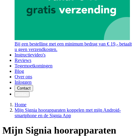
Bij een bestelling met een minimum bedrag van € 19,- betaalt
u geen verzendkosten.
Instructievideo's
Reviews
Tegemoetkomingen
Blog
Over ons
Inloggen
Contact
Contact
Home
Mijn Signia hoorapparaten koppelen met mijn Android-
smartphone en de Signia App
Mijn Signia hoorapparaten