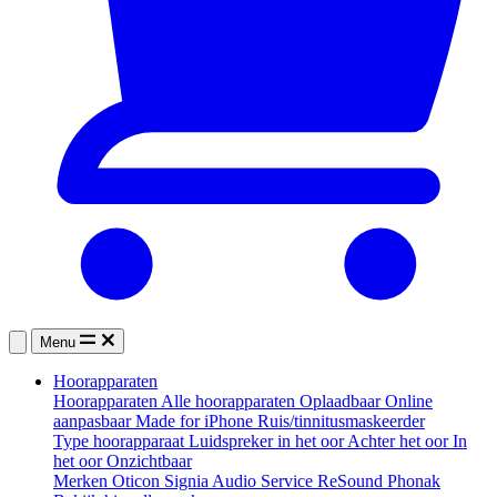
Menu
Hoorapparaten
Hoorapparaten
Alle hoorapparaten
Oplaadbaar
Online
aanpasbaar
Made for iPhone
Ruis/tinnitusmaskeerder
Type hoorapparaat
Luidspreker in het oor
Achter het oor
In
het oor
Onzichtbaar
Merken
Oticon
Signia
Audio Service
ReSound
Phonak