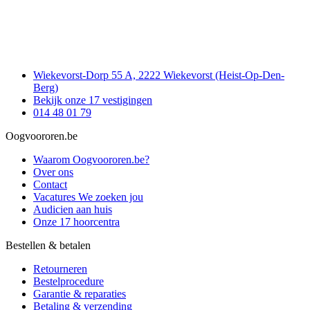
Wiekevorst-Dorp 55 A, 2222 Wiekevorst (Heist-Op-Den-
Berg)
Bekijk onze 17 vestigingen
014 48 01 79
Oogvoororen.be
Waarom Oogvoororen.be?
Over ons
Contact
Vacatures
We zoeken jou
Audicien aan huis
Onze 17 hoorcentra
Bestellen & betalen
Retourneren
Bestelprocedure
Garantie & reparaties
Betaling & verzending