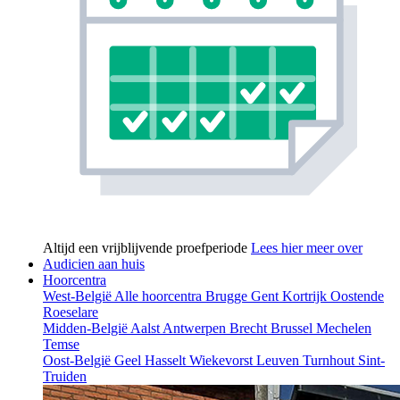
Altijd een vrijblijvende proefperiode
Lees hier meer over
Audicien aan huis
Hoorcentra
West-België
Alle hoorcentra
Brugge
Gent
Kortrijk
Oostende
Roeselare
Midden-België
Aalst
Antwerpen
Brecht
Brussel
Mechelen
Temse
Oost-België
Geel
Hasselt
Wiekevorst
Leuven
Turnhout
Sint-
Truiden