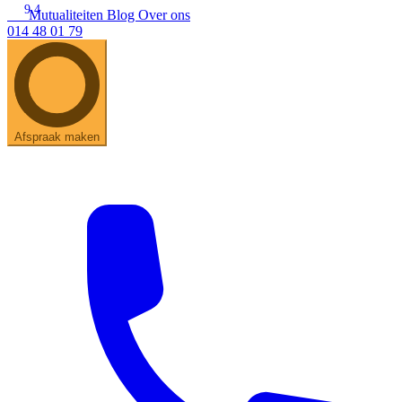
9.4
Mutualiteiten
Blog
Over ons
014 48 01 79
Zoeken
Snel zoeken
Hoorapparaatbatterijen
Oticon hoorapparaten
Phonak Infinio
ReSound Vivia
Oticon Intent
Signia Silk
Filters
Domes
Afspraak maken
Oticon Intent 1 - Oplaadbaar
De Oticon Intent is het nieuwste hoorapparaat van dit moment.
Bekijk