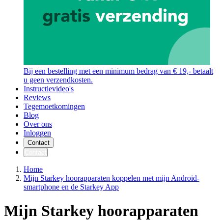
Bij een bestelling met een minimum bedrag van € 19,- betaalt
u geen verzendkosten.
Instructievideo's
Reviews
Tegemoetkomingen
Blog
Over ons
Inloggen
Contact
Contact
Home
Mijn Starkey hoorapparaten koppelen met mijn Android-
smartphone en de Starkey App
Mijn Starkey hoorapparaten