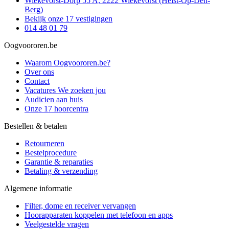
Wiekevorst-Dorp 55 A, 2222 Wiekevorst (Heist-Op-Den-
Berg)
Bekijk onze 17 vestigingen
014 48 01 79
Oogvoororen.be
Waarom Oogvoororen.be?
Over ons
Contact
Vacatures
We zoeken jou
Audicien aan huis
Onze 17 hoorcentra
Bestellen & betalen
Retourneren
Bestelprocedure
Garantie & reparaties
Betaling & verzending
Algemene informatie
Filter, dome en receiver vervangen
Hoorapparaten koppelen met telefoon en apps
Veelgestelde vragen