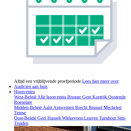
Altijd een vrijblijvende proefperiode
Lees hier meer over
Audicien aan huis
Hoorcentra
West-België
Alle hoorcentra
Brugge
Gent
Kortrijk
Oostende
Roeselare
Midden-België
Aalst
Antwerpen
Brecht
Brussel
Mechelen
Temse
Oost-België
Geel
Hasselt
Wiekevorst
Leuven
Turnhout
Sint-
Truiden