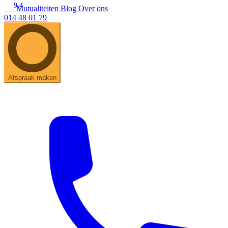
9.4
Mutualiteiten
Blog
Over ons
014 48 01 79
Zoeken
Snel zoeken
Hoorapparaatbatterijen
Oticon hoorapparaten
Phonak Infinio
ReSound Vivia
Oticon Intent
Signia Silk
Filters
Domes
Afspraak maken
Oticon Intent 1 - Oplaadbaar
De Oticon Intent is het nieuwste hoorapparaat van dit moment.
Bekijk