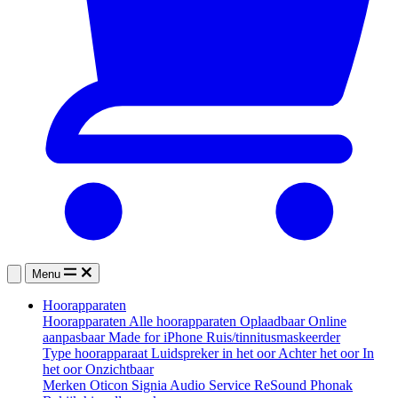
Menu
Hoorapparaten
Hoorapparaten
Alle hoorapparaten
Oplaadbaar
Online
aanpasbaar
Made for iPhone
Ruis/tinnitusmaskeerder
Type hoorapparaat
Luidspreker in het oor
Achter het oor
In
het oor
Onzichtbaar
Merken
Oticon
Signia
Audio Service
ReSound
Phonak