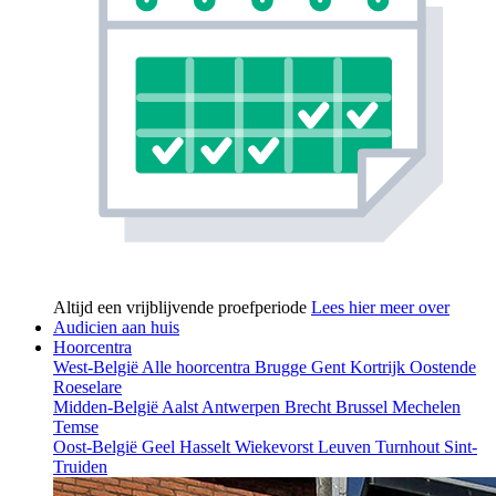
Altijd een vrijblijvende proefperiode
Lees hier meer over
Audicien aan huis
Hoorcentra
West-België
Alle hoorcentra
Brugge
Gent
Kortrijk
Oostende
Roeselare
Midden-België
Aalst
Antwerpen
Brecht
Brussel
Mechelen
Temse
Oost-België
Geel
Hasselt
Wiekevorst
Leuven
Turnhout
Sint-
Truiden