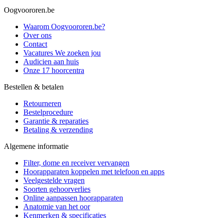
Oogvoororen.be
Waarom Oogvoororen.be?
Over ons
Contact
Vacatures
We zoeken jou
Audicien aan huis
Onze 17 hoorcentra
Bestellen & betalen
Retourneren
Bestelprocedure
Garantie & reparaties
Betaling & verzending
Algemene informatie
Filter, dome en receiver vervangen
Hoorapparaten koppelen met telefoon en apps
Veelgestelde vragen
Soorten gehoorverlies
Online aanpassen hoorapparaten
Anatomie van het oor
Kenmerken & specificaties