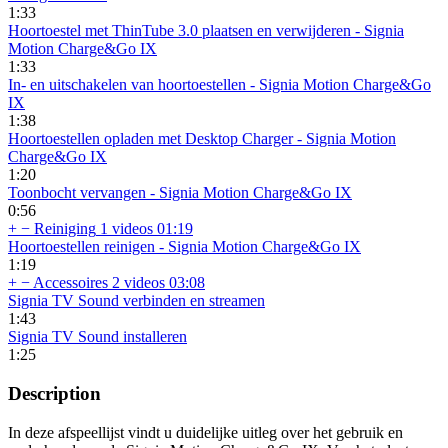
1:33
Hoortoestel met ThinTube 3.0 plaatsen en verwijderen - Signia
Motion Charge&Go IX
1:33
In- en uitschakelen van hoortoestellen - Signia Motion Charge&Go
IX
1:38
Hoortoestellen opladen met Desktop Charger - Signia Motion
Charge&Go IX
1:20
Toonbocht vervangen - Signia Motion Charge&Go IX
0:56
+
−
Reiniging
1 videos
01:19
Hoortoestellen reinigen - Signia Motion Charge&Go IX
1:19
+
−
Accessoires
2 videos
03:08
Signia TV Sound verbinden en streamen
1:43
Signia TV Sound installeren
1:25
Description
In deze afspeellijst vindt u duidelijke uitleg over het gebruik en