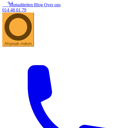
9.4
Mutualiteiten
Blog
Over ons
014 48 01 79
Zoeken
Snel zoeken
Hoorapparaatbatterijen
Oticon hoorapparaten
Phonak Infinio
ReSound Vivia
Oticon Intent
Signia Silk
Filters
Domes
Afspraak maken
Oticon Intent 1 - Oplaadbaar
De Oticon Intent is het nieuwste hoorapparaat van dit moment.
Bekijk