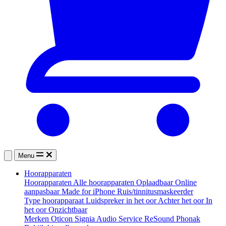
Menu
Hoorapparaten
Hoorapparaten
Alle hoorapparaten
Oplaadbaar
Online
aanpasbaar
Made for iPhone
Ruis/tinnitusmaskeerder
Type hoorapparaat
Luidspreker in het oor
Achter het oor
In
het oor
Onzichtbaar
Merken
Oticon
Signia
Audio Service
ReSound
Phonak