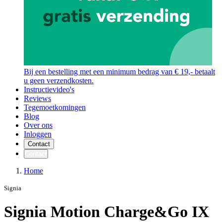
Bij een bestelling met een minimum bedrag van € 19,- betaalt
u geen verzendkosten.
Instructievideo's
Reviews
Tegemoetkomingen
Blog
Over ons
Inloggen
Contact
Contact
Home
Signia
Signia Motion Charge&Go IX