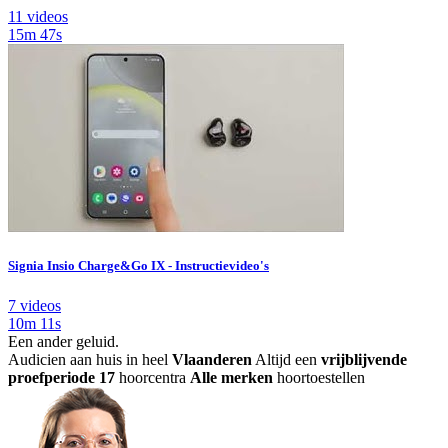
11 videos
15m 47s
Signia Insio Charge&Go IX - Instructievideo's
7 videos
10m 11s
Een ander geluid
.
Audicien aan huis in heel
Vlaanderen
Altijd een
vrijblijvende
proefperiode
17
hoorcentra
Alle merken
hoortoestellen