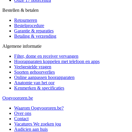
Onze 17 hoorcentra
Bestellen & betalen
Retourneren
Bestelprocedure
Garantie & reparaties
Betaling & verzending
Algemene informatie
Filter, dome en receiver vervangen
Hoorapparaten koppelen met telefoon en apps
Veelgestelde vragen
Soorten gehoorverlies
Online aanpassen hoorapparaten
Anatomie van het oor
Kenmerken & specificaties
Oogvoororen.be
Waarom Oogvoororen.be?
Over ons
Contact
Vacatures
We zoeken jou
Audicien aan huis