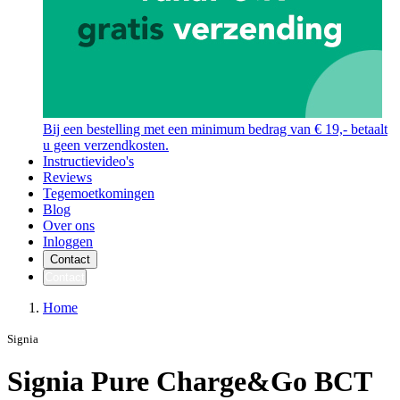
Bij een bestelling met een minimum bedrag van € 19,- betaalt
u geen verzendkosten.
Instructievideo's
Reviews
Tegemoetkomingen
Blog
Over ons
Inloggen
Contact
Contact
Home
Signia
Signia Pure Charge&Go BCT