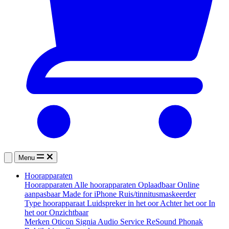
Menu
Hoorapparaten
Hoorapparaten
Alle hoorapparaten
Oplaadbaar
Online
aanpasbaar
Made for iPhone
Ruis/tinnitusmaskeerder
Type hoorapparaat
Luidspreker in het oor
Achter het oor
In
het oor
Onzichtbaar
Merken
Oticon
Signia
Audio Service
ReSound
Phonak