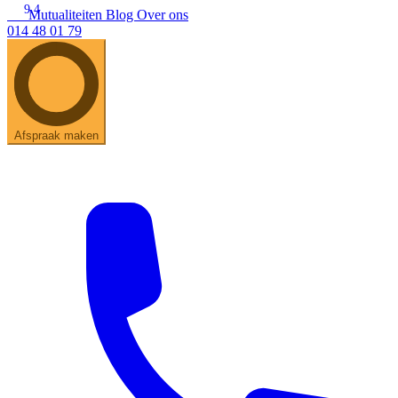
9.4
Mutualiteiten
Blog
Over ons
014 48 01 79
Zoeken
Snel zoeken
Hoorapparaatbatterijen
Oticon hoorapparaten
Phonak Infinio
ReSound Vivia
Oticon Intent
Signia Silk
Filters
Domes
Afspraak maken
Oticon Intent 1 - Oplaadbaar
De Oticon Intent is het nieuwste hoorapparaat van dit moment.
Bekijk