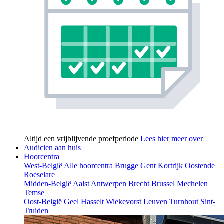
Altijd een vrijblijvende proefperiode
Lees hier meer over
Audicien aan huis
Hoorcentra
West-België
Alle hoorcentra
Brugge
Gent
Kortrijk
Oostende
Roeselare
Midden-België
Aalst
Antwerpen
Brecht
Brussel
Mechelen
Temse
Oost-België
Geel
Hasselt
Wiekevorst
Leuven
Turnhout
Sint-
Truiden