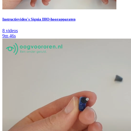
Instructievideo's Signia IHO-hoorapparaten
8 videos
9m 46s