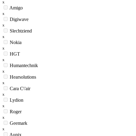
x
Amigo
x
Digiwave
x
Slechtziend
x
Nokia
x
HGT
x
Humantechnik
x
Hearsolutions
x
Cara C\'air
x
Lydion
x
Roger
x
Geemark
x
Aupix