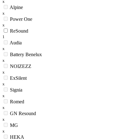
x
Alpine
x
Power One
x
ReSound
1
Audia
x
Battery Benelux
x
NOIZEZZ
x
ExSilent
x
Signia
x
Romed
x
GN Resound
x
MG
x
HEKA