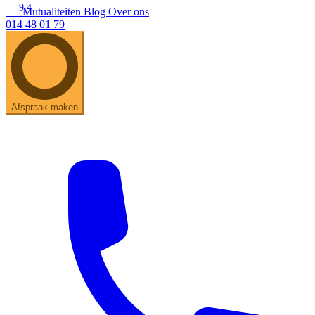
9.4
Mutualiteiten
Blog
Over ons
014 48 01 79
Zoeken
Snel zoeken
Hoorapparaatbatterijen
Oticon hoorapparaten
Phonak Infinio
ReSound Vivia
Oticon Intent
Signia Silk
Filters
Domes
Afspraak maken
Oticon Intent 1 - Oplaadbaar
De Oticon Intent is het nieuwste hoorapparaat van dit moment.
Bekijk