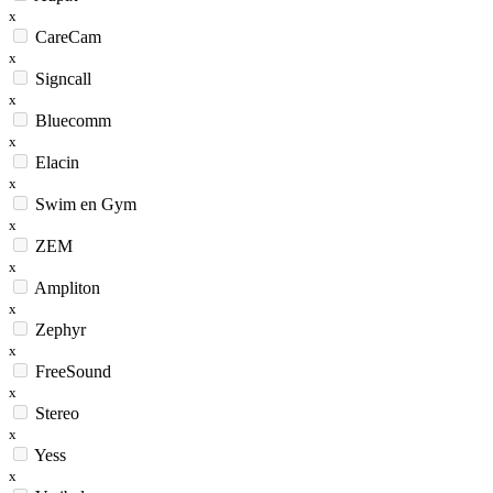
x
CareCam
x
Signcall
x
Bluecomm
x
Elacin
x
Swim en Gym
x
ZEM
x
Ampliton
x
Zephyr
x
FreeSound
x
Stereo
x
Yess
x