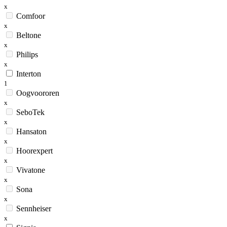
x
Comfoor
x
Beltone
x
Philips
x
Interton
1
Oogvoororen
x
SeboTek
x
Hansaton
x
Hoorexpert
x
Vivatone
x
Sona
x
Sennheiser
x