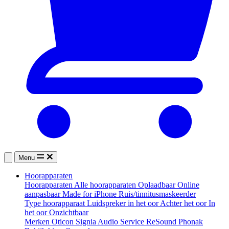
Menu
Hoorapparaten
Hoorapparaten
Alle hoorapparaten
Oplaadbaar
Online
aanpasbaar
Made for iPhone
Ruis/tinnitusmaskeerder
Type hoorapparaat
Luidspreker in het oor
Achter het oor
In
het oor
Onzichtbaar
Merken
Oticon
Signia
Audio Service
ReSound
Phonak