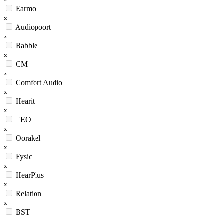
Earmo
x
Audiopoort
x
Babble
x
CM
x
Comfort Audio
x
Hearit
x
TEO
x
Oorakel
x
Fysic
x
HearPlus
x
Relation
x
BST