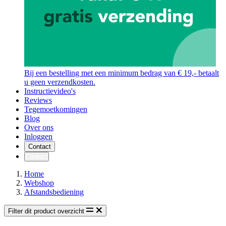
Bij een bestelling met een minimum bedrag van € 19,- betaalt
u geen verzendkosten.
Instructievideo's
Reviews
Tegemoetkomingen
Blog
Over ons
Inloggen
Contact
Contact
Home
Webshop
Afstandsbediening
Filter dit product overzicht