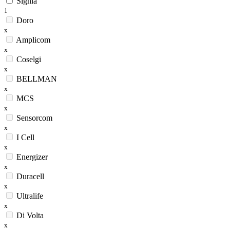
Signia
1
Doro
x
Amplicom
x
Coselgi
x
BELLMAN
x
MCS
x
Sensorcom
x
I Cell
x
Energizer
x
Duracell
x
Ultralife
x
Di Volta
x