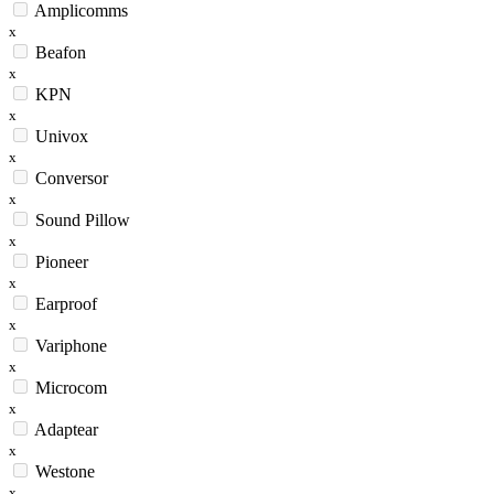
Amplicomms
x
Beafon
x
KPN
x
Univox
x
Conversor
x
Sound Pillow
x
Pioneer
x
Earproof
x
Variphone
x
Microcom
x
Adaptear
x
Westone
x