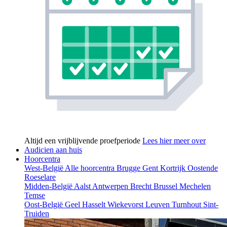
Altijd een vrijblijvende proefperiode
Lees hier meer over
Audicien aan huis
Hoorcentra
West-België
Alle hoorcentra
Brugge
Gent
Kortrijk
Oostende
Roeselare
Midden-België
Aalst
Antwerpen
Brecht
Brussel
Mechelen
Temse
Oost-België
Geel
Hasselt
Wiekevorst
Leuven
Turnhout
Sint-
Truiden