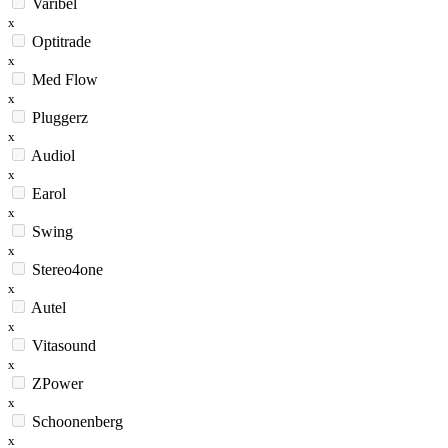
Varibel
x
Optitrade
x
Med Flow
x
Pluggerz
x
Audiol
x
Earol
x
Swing
x
Stereo4one
x
Autel
x
Vitasound
x
ZPower
x
Schoonenberg
x