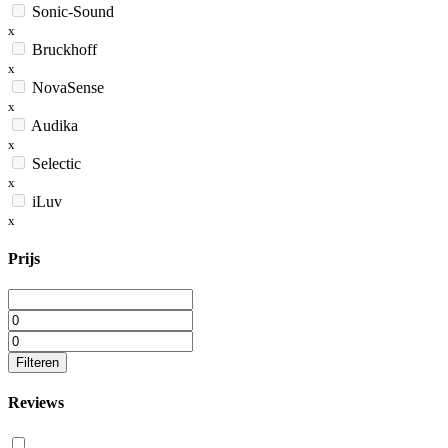
Sonic-Sound
x
Bruckhoff
x
NovaSense
x
Audika
x
Selectic
x
iLuv
x
Prijs
Filteren
Reviews