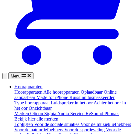
Menu
Hoorapparaten
Hoorapparaten
Alle hoorapparaten
Oplaadbaar
Online
aanpasbaar
Made for iPhone
Ruis/tinnitusmaskeerder
Type hoorapparaat
Luidspreker in het oor
Achter het oor
In
het oor
Onzichtbaar
Merken
Oticon
Signia
Audio Service
ReSound
Phonak
Bekijk hier alle merken
Toplijsten
Voor de sociale situaties
Voor de muziekliefhebbers
Voor de natuurliefhebbers
Voor de sportieveling
Voor de