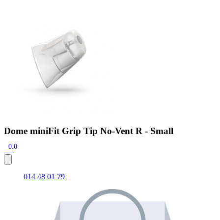
Zoeken
Snel zoeken
Hoorapparaatbatterijen
Oticon hoorapparaten
Phonak Infinio
ReSound Vivia
Oticon Intent
Signia Silk
Filters
Domes
Oticon Intent 1 - Oplaadbaar
De Oticon Intent is het nieuwste hoorapparaat van dit moment.
Bekijk
Dome miniFit Grip Tip No-Vent R - Small
0.0
014 48 01 79