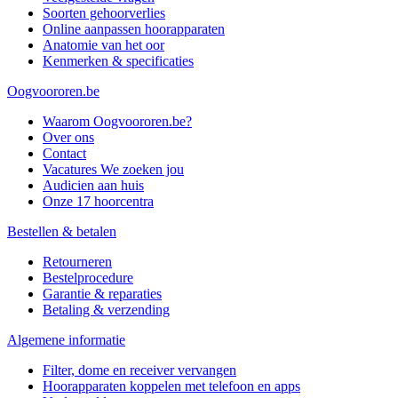
Soorten gehoorverlies
Online aanpassen hoorapparaten
Anatomie van het oor
Kenmerken & specificaties
Oogvoororen.be
Waarom Oogvoororen.be?
Over ons
Contact
Vacatures
We zoeken jou
Audicien aan huis
Onze 17 hoorcentra
Bestellen & betalen
Retourneren
Bestelprocedure
Garantie & reparaties
Betaling & verzending
Algemene informatie
Filter, dome en receiver vervangen
Hoorapparaten koppelen met telefoon en apps