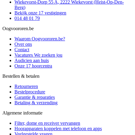
Wiekevorst-Dorp 55 A, 2222 Wiekevorst (Heist-Op-Den-
Berg)
Bekijk onze 17 vestigingen
014 48 01 79
Oogvoororen.be
Waarom Oogvoororen.be?
Over ons
Contact
Vacatures
We zoeken jou
Audicien aan huis
Onze 17 hoorcentra
Bestellen & betalen
Retourneren
Bestelprocedure
Garantie & reparaties
Betaling & verzending
Algemene informatie
Filter, dome en receiver vervangen
Hoorapparaten koppelen met telefoon en apps
Veelgestelde vragen