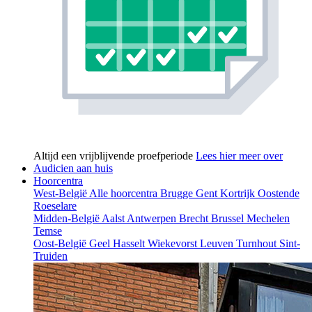
Altijd een vrijblijvende proefperiode
Lees hier meer over
Audicien aan huis
Hoorcentra
West-België
Alle hoorcentra
Brugge
Gent
Kortrijk
Oostende
Roeselare
Midden-België
Aalst
Antwerpen
Brecht
Brussel
Mechelen
Temse
Oost-België
Geel
Hasselt
Wiekevorst
Leuven
Turnhout
Sint-
Truiden