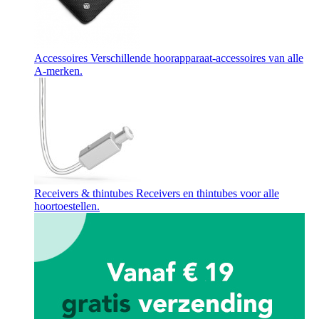
Accessoires
Verschillende hoorapparaat-accessoires van alle
A-merken.
Receivers & thintubes
Receivers en thintubes voor alle
hoortoestellen.