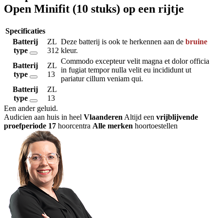
Open Minifit (10 stuks) op een rijtje
Specificaties
Batterij
ZL
Deze batterij is ook te herkennen aan de
bruine
type
312
kleur.
Commodo excepteur velit magna et dolor officia
Batterij
ZL
in fugiat tempor nulla velit eu incididunt ut
type
13
pariatur cillum veniam qui.
Batterij
ZL
type
13
Een ander geluid
.
Audicien aan huis in heel
Vlaanderen
Altijd een
vrijblijvende
proefperiode
17
hoorcentra
Alle merken
hoortoestellen