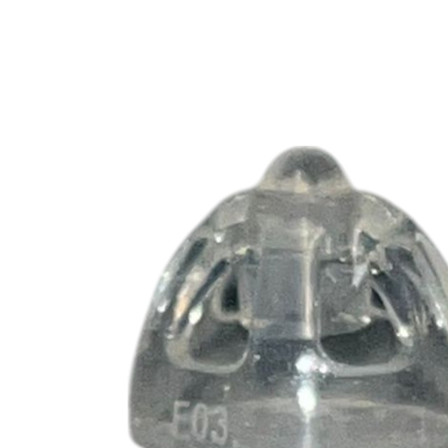
Zoeken
Snel zoeken
Hoorapparaatbatterijen
Oticon hoorapparaten
Phonak Infinio
ReSound Vivia
Oticon Intent
Signia Silk
Filters
Domes
Oticon Intent 1 - Oplaadbaar
De Oticon Intent is het nieuwste hoorapparaat van dit moment.
Bekijk