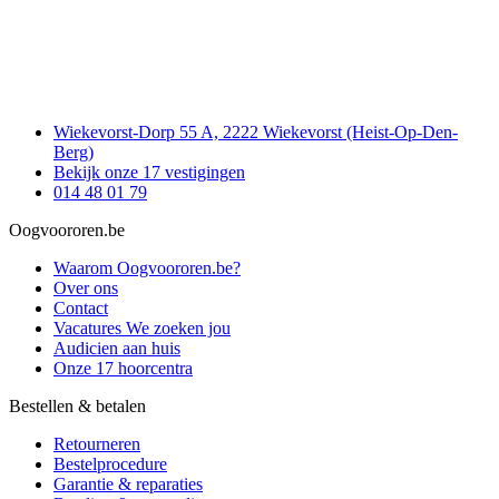
Wiekevorst-Dorp 55 A, 2222 Wiekevorst (Heist-Op-Den-
Berg)
Bekijk onze 17 vestigingen
014 48 01 79
Oogvoororen.be
Waarom Oogvoororen.be?
Over ons
Contact
Vacatures
We zoeken jou
Audicien aan huis
Onze 17 hoorcentra
Bestellen & betalen
Retourneren
Bestelprocedure
Garantie & reparaties