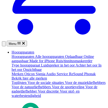
Menu
Hoorapparaten
Hoorapparaten
Alle hoorapparaten
Oplaadbaar
Online
aanpasbaar
Made for iPhone
Ruis/tinnitusmaskeerder
Type hoorapparaat
Luidspreker in het oor
Achter het oor
In
het oor
Onzichtbaar
Merken
Oticon
Signia
Audio Service
ReSound
Phonak
Bekijk hier alle merken
Toplijsten
Voor de sociale situaties
Voor de muziekliefhebbers
Voor de natuurliefhebbers
Voor de sportieveling
Voor de
gadgetliefhebber
Voor discretie
Voor stof- en
waterbestendigheid