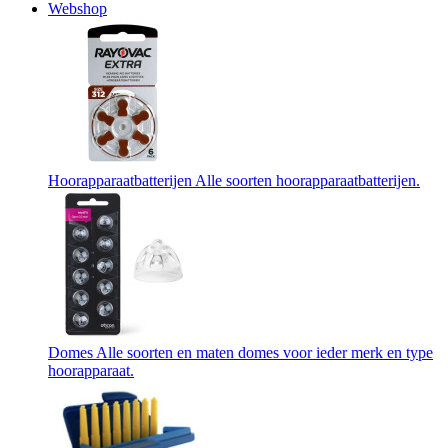
Webshop
Hoorapparaatbatterijen
Alle soorten hoorapparaatbatterijen.
Domes
Alle soorten en maten domes voor ieder merk en type
hoorapparaat.