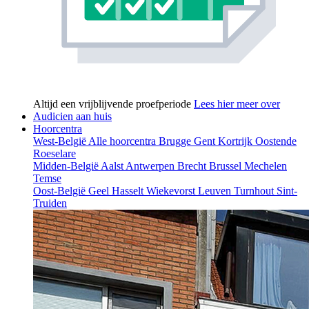
Altijd een vrijblijvende proefperiode
Lees hier meer over
Audicien aan huis
Hoorcentra
West-België
Alle hoorcentra
Brugge
Gent
Kortrijk
Oostende
Roeselare
Midden-België
Aalst
Antwerpen
Brecht
Brussel
Mechelen
Temse
Oost-België
Geel
Hasselt
Wiekevorst
Leuven
Turnhout
Sint-
Truiden