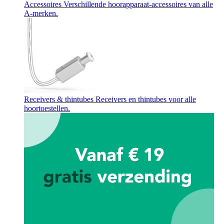
Accessoires
Verschillende hoorapparaat-accessoires van alle
A-merken.
Receivers & thintubes
Receivers en thintubes voor alle
hoortoestellen.