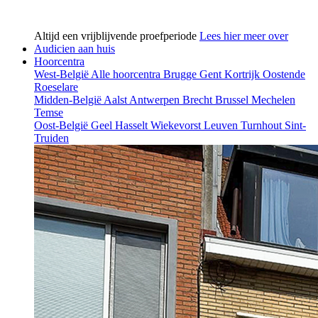
Altijd een vrijblijvende proefperiode
Lees hier meer over
Audicien aan huis
Hoorcentra
West-België
Alle hoorcentra
Brugge
Gent
Kortrijk
Oostende
Roeselare
Midden-België
Aalst
Antwerpen
Brecht
Brussel
Mechelen
Temse
Oost-België
Geel
Hasselt
Wiekevorst
Leuven
Turnhout
Sint-
Truiden