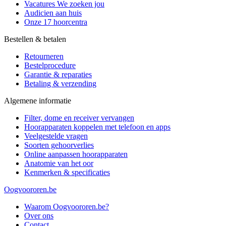
Vacatures
We zoeken jou
Audicien aan huis
Onze 17 hoorcentra
Bestellen & betalen
Retourneren
Bestelprocedure
Garantie & reparaties
Betaling & verzending
Algemene informatie
Filter, dome en receiver vervangen
Hoorapparaten koppelen met telefoon en apps
Veelgestelde vragen
Soorten gehoorverlies
Online aanpassen hoorapparaten
Anatomie van het oor
Kenmerken & specificaties
Oogvoororen.be
Waarom Oogvoororen.be?
Over ons
Contact