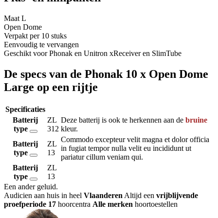
Maat L
Open Dome
Verpakt per 10 stuks
Eenvoudig te vervangen
Geschikt voor Phonak en Unitron xReceiver en SlimTube
De specs van de Phonak 10 x Open Dome
Large op een rijtje
Specificaties
Batterij
ZL
Deze batterij is ook te herkennen aan de
bruine
type
312
kleur.
Commodo excepteur velit magna et dolor officia
Batterij
ZL
in fugiat tempor nulla velit eu incididunt ut
type
13
pariatur cillum veniam qui.
Batterij
ZL
type
13
Een ander geluid
.
Audicien aan huis in heel
Vlaanderen
Altijd een
vrijblijvende
proefperiode
17
hoorcentra
Alle merken
hoortoestellen