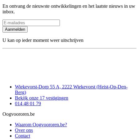
En ontvang de nieuwste ontwikkelingen en het laatste nieuws in uw
inbox.
Aanmelden
U kan op ieder moment weer uitschrijven
Wiekevorst-Dorp 55 A, 2222 Wiekevorst (Heist-Op-Den-
Berg)
Bekijk onze 17 vestigingen
014 48 01 79
Oogvoororen.be
Waarom Oogvoororen.be?
Over ons
Contact