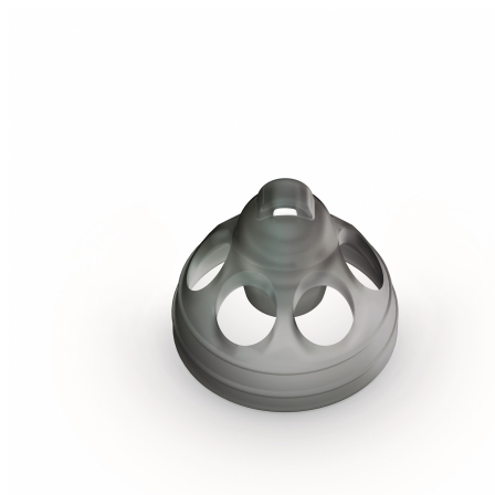
Zoeken
Snel zoeken
Hoorapparaatbatterijen
Oticon hoorapparaten
Phonak Infinio
ReSound Vivia
Oticon Intent
Signia Silk
Filters
Domes
Oticon Intent 1 - Oplaadbaar
De Oticon Intent is het nieuwste hoorapparaat van dit moment.
Bekijk