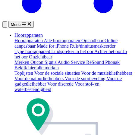
Menu
Hoorapparaten
Hoorapparaten
Alle hoorapparaten
Oplaadbaar
Online
aanpasbaar
Made for iPhone
Ruis/tinnitusmaskeerder
Type hoorapparaat
Luidspreker in het oor
Achter het oor
In
het oor
Onzichtbaar
Merken
Oticon
Signia
Audio Service
ReSound
Phonak
Bekijk hier alle merken
Toplijsten
Voor de sociale situaties
Voor de muziekliefhebbers
Voor de natuurliefhebbers
Voor de sportieveling
Voor de
gadgetliefhebber
Voor discretie
Voor stof- en
waterbestendigheid