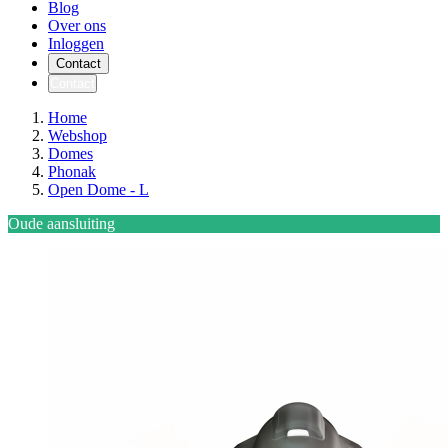
Blog
Over ons
Inloggen
Contact
Contact
Home
Webshop
Domes
Phonak
Open Dome - L
Oude aansluiting