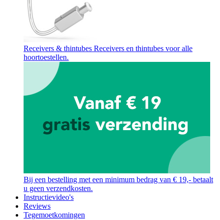
Receivers & thintubes
Receivers en thintubes voor alle
hoortoestellen.
Bij een bestelling met een minimum bedrag van € 19,- betaalt
u geen verzendkosten.
Instructievideo's
Reviews
Tegemoetkomingen