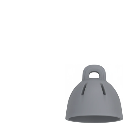
Zoeken
Snel zoeken
Hoorapparaatbatterijen
Oticon hoorapparaten
Phonak Infinio
ReSound
Oticon Intent
Signia Silk
Filters
Domes
Oticon Intent 1 - Oplaadbaar
De Oticon Intent is het nieuwste hoorapparaat van dit moment.
Bekijk