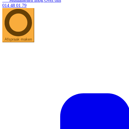
Mutualiteiten
Blog
Over ons
014 48 01 79
Afspraak maken