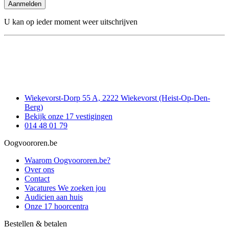
Aanmelden
U kan op ieder moment weer uitschrijven
Wiekevorst-Dorp 55 A, 2222 Wiekevorst (Heist-Op-Den-
Berg)
Bekijk onze 17 vestigingen
014 48 01 79
Oogvoororen.be
Waarom Oogvoororen.be?
Over ons
Contact
Vacatures
We zoeken jou
Audicien aan huis
Onze 17 hoorcentra
Bestellen & betalen