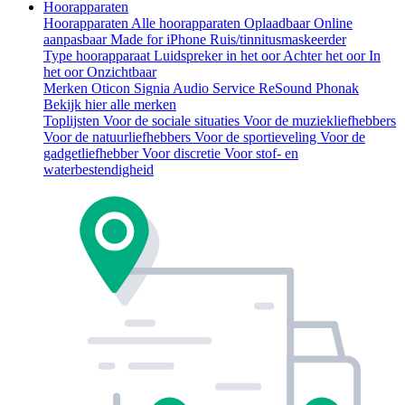
Hoorapparaten
Hoorapparaten
Alle hoorapparaten
Oplaadbaar
Online
aanpasbaar
Made for iPhone
Ruis/tinnitusmaskeerder
Type hoorapparaat
Luidspreker in het oor
Achter het oor
In
het oor
Onzichtbaar
Merken
Oticon
Signia
Audio Service
ReSound
Phonak
Bekijk hier alle merken
Toplijsten
Voor de sociale situaties
Voor de muziekliefhebbers
Voor de natuurliefhebbers
Voor de sportieveling
Voor de
gadgetliefhebber
Voor discretie
Voor stof- en
waterbestendigheid