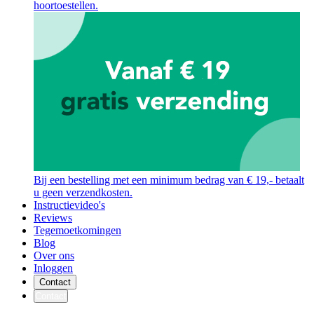
hoortoestellen.
Bij een bestelling met een minimum bedrag van € 19,- betaalt
u geen verzendkosten.
Instructievideo's
Reviews
Tegemoetkomingen
Blog
Over ons
Inloggen
Contact
Contact