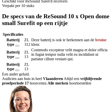
Geschikt voor ReSound SureFit receivers
Verpakt per 10 stuks
De specs van de ReSound 10 x Open dome
small Surefit op een rijtje
Specificaties
Batterij
ZL
Deze batterij is ook te herkennen aan de
bruine
type
312
kleur.
Commodo excepteur velit magna et dolor officia
Batterij
ZL
in fugiat tempor nulla velit eu incididunt ut
type
13
pariatur cillum veniam qui.
Batterij
ZL
type
13
Een ander geluid
.
Audicien aan huis in heel
Vlaanderen
Altijd een
vrijblijvende
proefperiode
17
hoorcentra
Alle merken
hoortoestellen