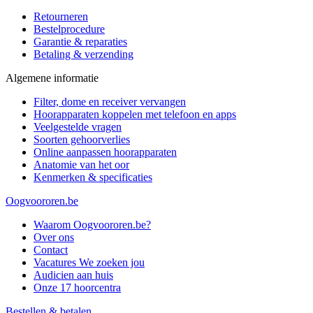
Retourneren
Bestelprocedure
Garantie & reparaties
Betaling & verzending
Algemene informatie
Filter, dome en receiver vervangen
Hoorapparaten koppelen met telefoon en apps
Veelgestelde vragen
Soorten gehoorverlies
Online aanpassen hoorapparaten
Anatomie van het oor
Kenmerken & specificaties
Oogvoororen.be
Waarom Oogvoororen.be?
Over ons
Contact
Vacatures
We zoeken jou
Audicien aan huis
Onze 17 hoorcentra
Bestellen & betalen