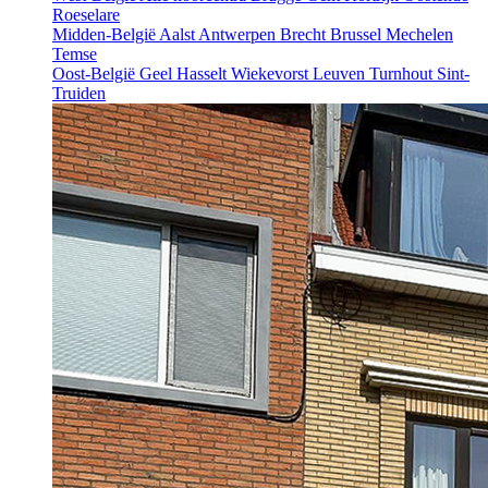
Roeselare
Midden-België
Aalst
Antwerpen
Brecht
Brussel
Mechelen
Temse
Oost-België
Geel
Hasselt
Wiekevorst
Leuven
Turnhout
Sint-
Truiden