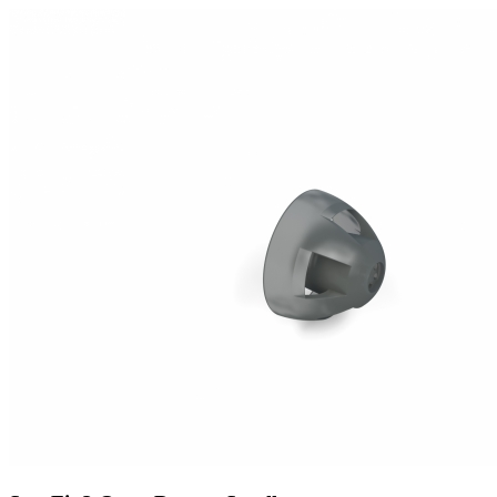
Zoeken
Snel zoeken
Hoorapparaatbatterijen
Oticon hoorapparaten
Phonak Infinio
ReSound Vivia
Oticon Intent
Signia Silk
Filters
Domes
Oticon Intent 1 - Oplaadbaar
De Oticon Intent is het nieuwste hoorapparaat van dit moment.
Bekijk