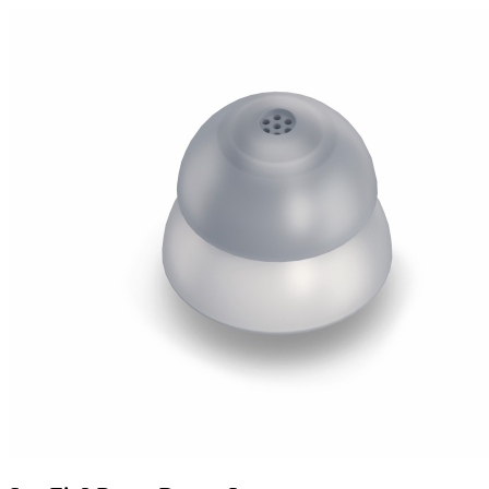
Zoeken
Snel zoeken
Hoorapparaatbatterijen
Oticon hoorapparaten
Phonak Infinio
ReSound Vivia
Oticon Intent
Signia Silk
Filters
Domes
Oticon Intent 1 - Oplaadbaar
De Oticon Intent is het nieuwste hoorapparaat van dit moment.
Bekijk