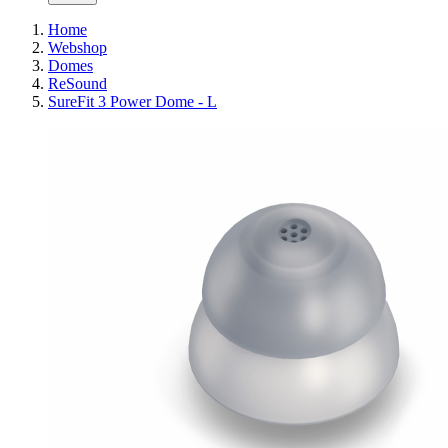
Home
Webshop
Domes
ReSound
SureFit 3 Power Dome - L