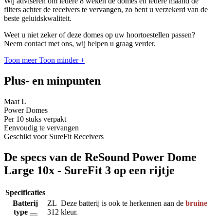
Wij adviseren om iedere 8 weken de domes én iedere maand de
filters achter de receivers te vervangen, zo bent u verzekerd van de
beste geluidskwaliteit.
Weet u niet zeker of deze domes op uw hoortoestellen passen?
Neem contact met ons, wij helpen u graag verder.
Toon meer
Toon minder
+
Plus- en minpunten
Maat L
Power Domes
Per 10 stuks verpakt
Eenvoudig te vervangen
Geschikt voor SureFit Receivers
De specs van de ReSound Power Dome
Large 10x - SureFit 3 op een rijtje
Specificaties
Batterij
ZL
Deze batterij is ook te herkennen aan de
bruine
type
312
kleur.