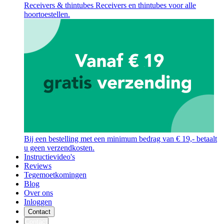
Receivers & thintubes
Receivers en thintubes voor alle
hoortoestellen.
Bij een bestelling met een minimum bedrag van € 19,- betaalt
u geen verzendkosten.
Instructievideo's
Reviews
Tegemoetkomingen
Blog
Over ons
Inloggen
Contact
Contact