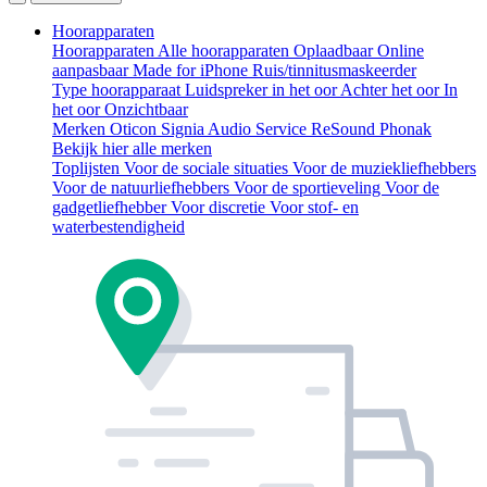
Hoorapparaten
Hoorapparaten
Alle hoorapparaten
Oplaadbaar
Online
aanpasbaar
Made for iPhone
Ruis/tinnitusmaskeerder
Type hoorapparaat
Luidspreker in het oor
Achter het oor
In
het oor
Onzichtbaar
Merken
Oticon
Signia
Audio Service
ReSound
Phonak
Bekijk hier alle merken
Toplijsten
Voor de sociale situaties
Voor de muziekliefhebbers
Voor de natuurliefhebbers
Voor de sportieveling
Voor de
gadgetliefhebber
Voor discretie
Voor stof- en
waterbestendigheid