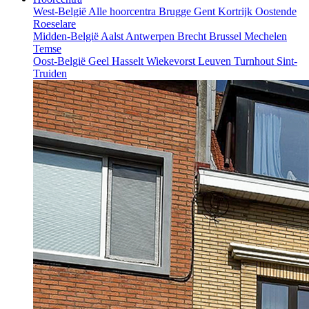
West-België
Alle hoorcentra
Brugge
Gent
Kortrijk
Oostende
Roeselare
Midden-België
Aalst
Antwerpen
Brecht
Brussel
Mechelen
Temse
Oost-België
Geel
Hasselt
Wiekevorst
Leuven
Turnhout
Sint-
Truiden