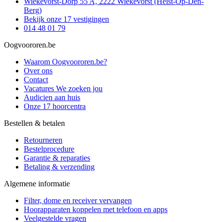
Wiekevorst-Dorp 55 A, 2222 Wiekevorst (Heist-Op-Den-
Berg)
Bekijk onze 17 vestigingen
014 48 01 79
Oogvoororen.be
Waarom Oogvoororen.be?
Over ons
Contact
Vacatures
We zoeken jou
Audicien aan huis
Onze 17 hoorcentra
Bestellen & betalen
Retourneren
Bestelprocedure
Garantie & reparaties
Betaling & verzending
Algemene informatie
Filter, dome en receiver vervangen
Hoorapparaten koppelen met telefoon en apps
Veelgestelde vragen