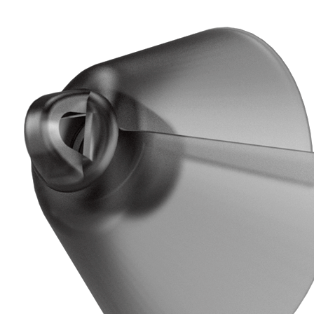
Zoeken
Snel zoeken
Hoorapparaatbatterijen
Oticon hoorapparaten
Phonak Infinio
ReSound Vivia
Oticon Intent
Signia Silk
Filters
Domes
Oticon Intent 1 - Oplaadbaar
De Oticon Intent is het nieuwste hoorapparaat van dit moment.
Bekijk