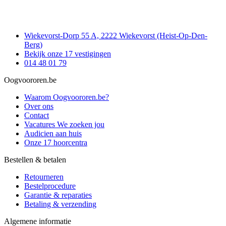
Wiekevorst-Dorp 55 A, 2222 Wiekevorst (Heist-Op-Den-
Berg)
Bekijk onze 17 vestigingen
014 48 01 79
Oogvoororen.be
Waarom Oogvoororen.be?
Over ons
Contact
Vacatures
We zoeken jou
Audicien aan huis
Onze 17 hoorcentra
Bestellen & betalen
Retourneren
Bestelprocedure
Garantie & reparaties
Betaling & verzending
Algemene informatie