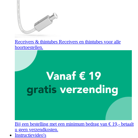
Receivers & thintubes
Receivers en thintubes voor alle
hoortoestellen.
Bij een bestelling met een minimum bedrag van € 19,- betaalt
u geen verzendkosten.
Instructievideo's