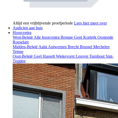
Altijd een vrijblijvende proefperiode
Lees hier meer over
Audicien aan huis
Hoorcentra
West-België
Alle hoorcentra
Brugge
Gent
Kortrijk
Oostende
Roeselare
Midden-België
Aalst
Antwerpen
Brecht
Brussel
Mechelen
Temse
Oost-België
Geel
Hasselt
Wiekevorst
Leuven
Turnhout
Sint-
Truiden