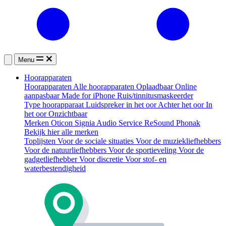
Menu
Hoorapparaten
Hoorapparaten
Alle hoorapparaten
Oplaadbaar
Online
aanpasbaar
Made for iPhone
Ruis/tinnitusmaskeerder
Type hoorapparaat
Luidspreker in het oor
Achter het oor
In
het oor
Onzichtbaar
Merken
Oticon
Signia
Audio Service
ReSound
Phonak
Bekijk hier alle merken
Toplijsten
Voor de sociale situaties
Voor de muziekliefhebbers
Voor de natuurliefhebbers
Voor de sportieveling
Voor de
gadgetliefhebber
Voor discretie
Voor stof- en
waterbestendigheid