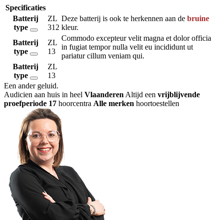
Specificaties
Batterij
ZL
Deze batterij is ook te herkennen aan de
bruine
type
312
kleur.
Commodo excepteur velit magna et dolor officia
Batterij
ZL
in fugiat tempor nulla velit eu incididunt ut
type
13
pariatur cillum veniam qui.
Batterij
ZL
type
13
Een ander geluid
.
Audicien aan huis in heel
Vlaanderen
Altijd een
vrijblijvende
proefperiode
17
hoorcentra
Alle merken
hoortoestellen