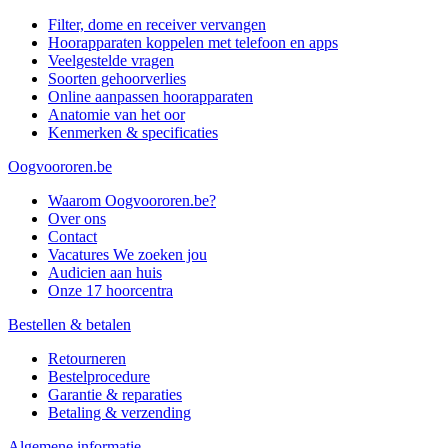
Filter, dome en receiver vervangen
Hoorapparaten koppelen met telefoon en apps
Veelgestelde vragen
Soorten gehoorverlies
Online aanpassen hoorapparaten
Anatomie van het oor
Kenmerken & specificaties
Oogvoororen.be
Waarom Oogvoororen.be?
Over ons
Contact
Vacatures
We zoeken jou
Audicien aan huis
Onze 17 hoorcentra
Bestellen & betalen
Retourneren
Bestelprocedure
Garantie & reparaties
Betaling & verzending
Algemene informatie