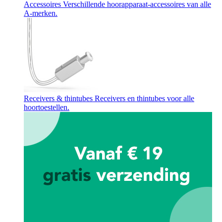
Accessoires
Verschillende hoorapparaat-accessoires van alle
A-merken.
Receivers & thintubes
Receivers en thintubes voor alle
hoortoestellen.