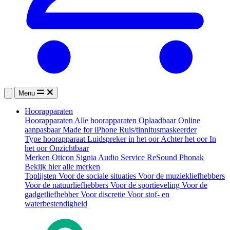
Menu
Hoorapparaten
Hoorapparaten
Alle hoorapparaten
Oplaadbaar
Online
aanpasbaar
Made for iPhone
Ruis/tinnitusmaskeerder
Type hoorapparaat
Luidspreker in het oor
Achter het oor
In
het oor
Onzichtbaar
Merken
Oticon
Signia
Audio Service
ReSound
Phonak
Bekijk hier alle merken
Toplijsten
Voor de sociale situaties
Voor de muziekliefhebbers
Voor de natuurliefhebbers
Voor de sportieveling
Voor de
gadgetliefhebber
Voor discretie
Voor stof- en
waterbestendigheid