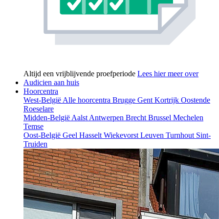
Altijd een vrijblijvende proefperiode
Lees hier meer over
Audicien aan huis
Hoorcentra
West-België
Alle hoorcentra
Brugge
Gent
Kortrijk
Oostende
Roeselare
Midden-België
Aalst
Antwerpen
Brecht
Brussel
Mechelen
Temse
Oost-België
Geel
Hasselt
Wiekevorst
Leuven
Turnhout
Sint-
Truiden