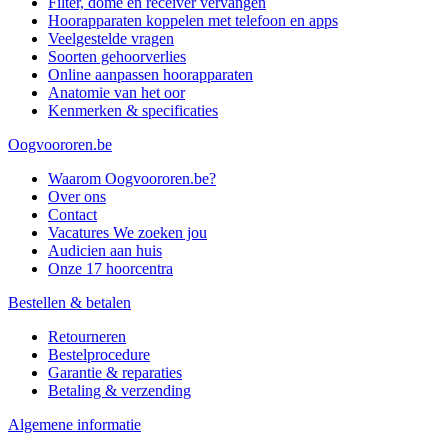
Filter, dome en receiver vervangen
Hoorapparaten koppelen met telefoon en apps
Veelgestelde vragen
Soorten gehoorverlies
Online aanpassen hoorapparaten
Anatomie van het oor
Kenmerken & specificaties
Oogvoororen.be
Waarom Oogvoororen.be?
Over ons
Contact
Vacatures
We zoeken jou
Audicien aan huis
Onze 17 hoorcentra
Bestellen & betalen
Retourneren
Bestelprocedure
Garantie & reparaties
Betaling & verzending
Algemene informatie