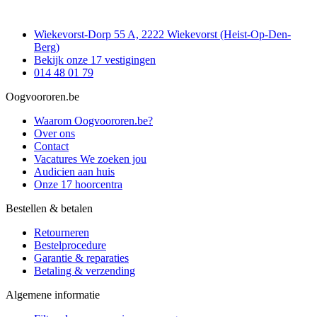
Wiekevorst-Dorp 55 A, 2222 Wiekevorst (Heist-Op-Den-
Berg)
Bekijk onze 17 vestigingen
014 48 01 79
Oogvoororen.be
Waarom Oogvoororen.be?
Over ons
Contact
Vacatures
We zoeken jou
Audicien aan huis
Onze 17 hoorcentra
Bestellen & betalen
Retourneren
Bestelprocedure
Garantie & reparaties
Betaling & verzending
Algemene informatie