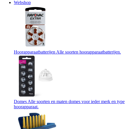
Webshop
Hoorapparaatbatterijen
Alle soorten hoorapparaatbatterijen.
Domes
Alle soorten en maten domes voor ieder merk en type
hoorapparaat.