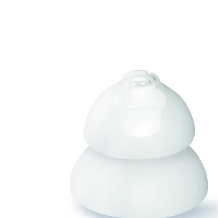
Zoeken
Snel zoeken
Hoorapparaatbatterijen
Oticon hoorapparaten
Phonak Infinio
ReSound Vivia
Oticon Intent
Signia Silk
Filters
Domes
Oticon Intent 1 - Oplaadbaar
De Oticon Intent is het nieuwste hoorapparaat van dit moment.
Bekijk