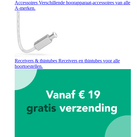
Accessoires
Verschillende hoorapparaat-accessoires van alle
A-merken.
Receivers & thintubes
Receivers en thintubes voor alle
hoortoestellen.