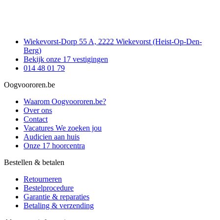
Wiekevorst-Dorp 55 A, 2222 Wiekevorst (Heist-Op-Den-
Berg)
Bekijk onze 17 vestigingen
014 48 01 79
Oogvoororen.be
Waarom Oogvoororen.be?
Over ons
Contact
Vacatures
We zoeken jou
Audicien aan huis
Onze 17 hoorcentra
Bestellen & betalen
Retourneren
Bestelprocedure
Garantie & reparaties
Betaling & verzending