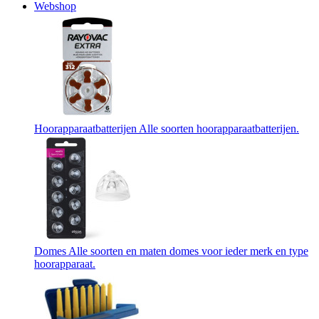
Webshop
Hoorapparaatbatterijen
Alle soorten hoorapparaatbatterijen.
Domes
Alle soorten en maten domes voor ieder merk en type
hoorapparaat.