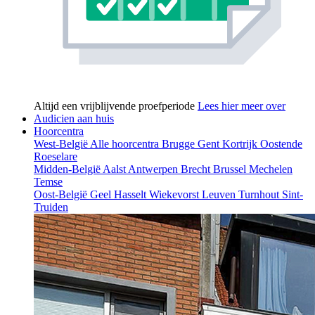
Altijd een vrijblijvende proefperiode
Lees hier meer over
Audicien aan huis
Hoorcentra
West-België
Alle hoorcentra
Brugge
Gent
Kortrijk
Oostende
Roeselare
Midden-België
Aalst
Antwerpen
Brecht
Brussel
Mechelen
Temse
Oost-België
Geel
Hasselt
Wiekevorst
Leuven
Turnhout
Sint-
Truiden