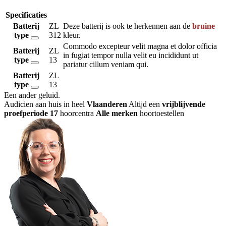
Specificaties
Batterij
ZL
Deze batterij is ook te herkennen aan de
bruine
type
312
kleur.
Commodo excepteur velit magna et dolor officia
Batterij
ZL
in fugiat tempor nulla velit eu incididunt ut
type
13
pariatur cillum veniam qui.
Batterij
ZL
type
13
Een ander geluid
.
Audicien aan huis in heel
Vlaanderen
Altijd een
vrijblijvende
proefperiode
17
hoorcentra
Alle merken
hoortoestellen