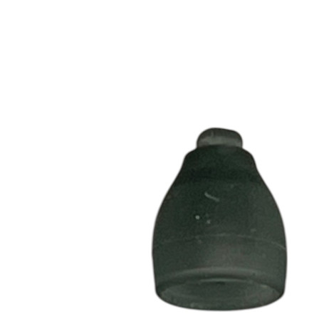
Zoeken
Snel zoeken
Hoorapparaatbatterijen
Oticon hoorapparaten
Phonak Infinio
ReSound Vivia
Oticon Intent
Signia Silk
Filters
Domes
Oticon Intent 1 - Oplaadbaar
De Oticon Intent is het nieuwste hoorapparaat van dit moment.
Bekijk