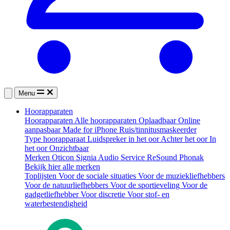
Menu
Hoorapparaten
Hoorapparaten
Alle hoorapparaten
Oplaadbaar
Online
aanpasbaar
Made for iPhone
Ruis/tinnitusmaskeerder
Type hoorapparaat
Luidspreker in het oor
Achter het oor
In
het oor
Onzichtbaar
Merken
Oticon
Signia
Audio Service
ReSound
Phonak
Bekijk hier alle merken
Toplijsten
Voor de sociale situaties
Voor de muziekliefhebbers
Voor de natuurliefhebbers
Voor de sportieveling
Voor de
gadgetliefhebber
Voor discretie
Voor stof- en
waterbestendigheid