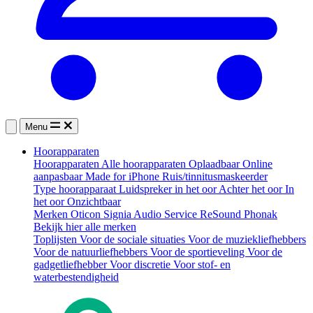
Menu
Hoorapparaten
Hoorapparaten
Alle hoorapparaten
Oplaadbaar
Online
aanpasbaar
Made for iPhone
Ruis/tinnitusmaskeerder
Type hoorapparaat
Luidspreker in het oor
Achter het oor
In
het oor
Onzichtbaar
Merken
Oticon
Signia
Audio Service
ReSound
Phonak
Bekijk hier alle merken
Toplijsten
Voor de sociale situaties
Voor de muziekliefhebbers
Voor de natuurliefhebbers
Voor de sportieveling
Voor de
gadgetliefhebber
Voor discretie
Voor stof- en
waterbestendigheid