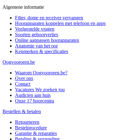
Algemene informatie
Filter, dome en receiver vervangen
Hoorapparaten koppelen met telefoon en apps
Veelgestelde vragen
Soorten gehoorverlies
Online aanpassen hoorapparaten
Anatomie van het oor
Kenmerken & specificaties
Oogvoororen.be
Waarom Oogvoororen.be?
Over ons
Contact
Vacatures
We zoeken jou
Audicien aan huis
Onze 17 hoorcentra
Bestellen & betalen
Retourneren
Bestelprocedure
Garantie & reparaties
Betaling & verzending