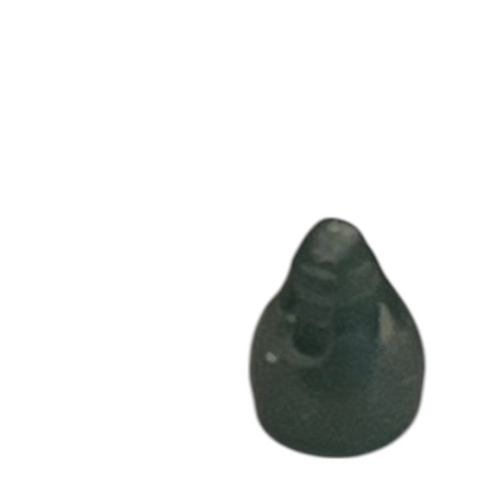
Zoeken
Snel zoeken
Hoorapparaatbatterijen
Oticon hoorapparaten
Phonak Infinio
ReSound Vivia
Oticon Intent
Signia Silk
Filters
Domes
Oticon Intent 1 - Oplaadbaar
De Oticon Intent is het nieuwste hoorapparaat van dit moment.
Bekijk