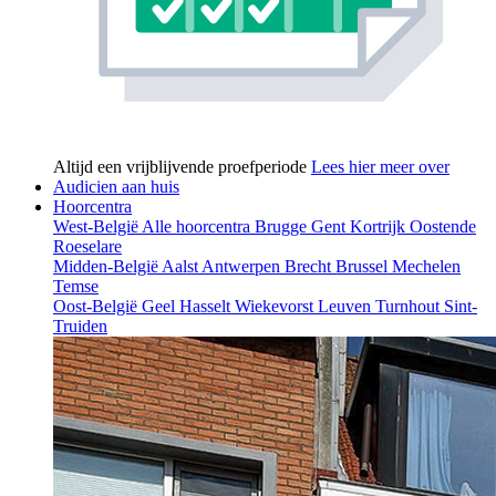
Altijd een vrijblijvende proefperiode
Lees hier meer over
Audicien aan huis
Hoorcentra
West-België
Alle hoorcentra
Brugge
Gent
Kortrijk
Oostende
Roeselare
Midden-België
Aalst
Antwerpen
Brecht
Brussel
Mechelen
Temse
Oost-België
Geel
Hasselt
Wiekevorst
Leuven
Turnhout
Sint-
Truiden