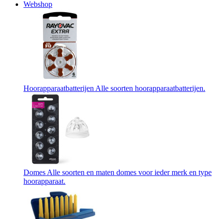
Webshop
Hoorapparaatbatterijen
Alle soorten hoorapparaatbatterijen.
Domes
Alle soorten en maten domes voor ieder merk en type
hoorapparaat.