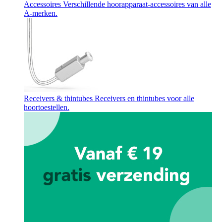
Accessoires
Verschillende hoorapparaat-accessoires van alle
A-merken.
Receivers & thintubes
Receivers en thintubes voor alle
hoortoestellen.