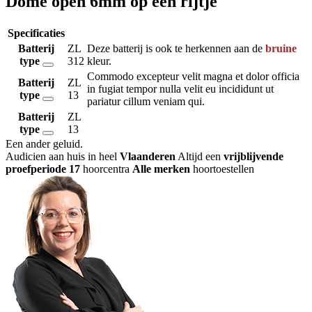
Dome open 6mm op een rijtje
Specificaties
Batterij
ZL
Deze batterij is ook te herkennen aan de
bruine
type
312
kleur.
Commodo excepteur velit magna et dolor officia
Batterij
ZL
in fugiat tempor nulla velit eu incididunt ut
type
13
pariatur cillum veniam qui.
Batterij
ZL
type
13
Een ander geluid
.
Audicien aan huis in heel
Vlaanderen
Altijd een
vrijblijvende
proefperiode
17
hoorcentra
Alle merken
hoortoestellen