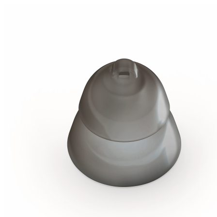
Zoeken
Snel zoeken
Hoorapparaatbatterijen
Oticon hoorapparaten
Phonak Infinio
ReSound
Oticon Intent
Signia Silk
Filters
Domes
Oticon Intent 1 - Oplaadbaar
De Oticon Intent is het nieuwste hoorapparaat van dit moment.
Bekijk