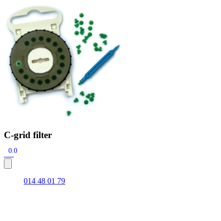
Zoeken
Snel zoeken
Hoorapparaatbatterijen
Oticon hoorapparaten
Phonak Infinio
ReSound
Oticon Intent
Signia Silk
Filters
Domes
Oticon Intent 1 - Oplaadbaar
De Oticon Intent is het nieuwste hoorapparaat van dit moment.
Bekijk
C-grid filter
0.0
014 48 01 79