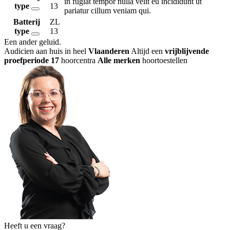
in fugiat tempor nulla velit eu incididunt ut
type
13
pariatur cillum veniam qui.
Batterij
ZL
type
13
Een ander geluid
.
Audicien aan huis in heel
Vlaanderen
Altijd een
vrijblijvende
proefperiode
17
hoorcentra
Alle merken
hoortoestellen
Heeft u een vraag?