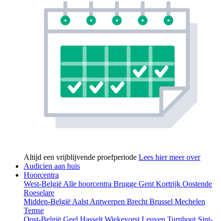
Altijd een vrijblijvende proefperiode
Lees hier meer over
Audicien aan huis
Hoorcentra
West-België
Alle hoorcentra
Brugge
Gent
Kortrijk
Oostende
Roeselare
Midden-België
Aalst
Antwerpen
Brecht
Brussel
Mechelen
Temse
Oost-België
Geel
Hasselt
Wiekevorst
Leuven
Turnhout
Sint-