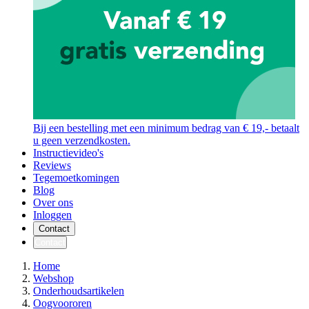
Bij een bestelling met een minimum bedrag van € 19,- betaalt
u geen verzendkosten.
Instructievideo's
Reviews
Tegemoetkomingen
Blog
Over ons
Inloggen
Contact
Contact
Home
Webshop
Onderhoudsartikelen
Oogvoororen