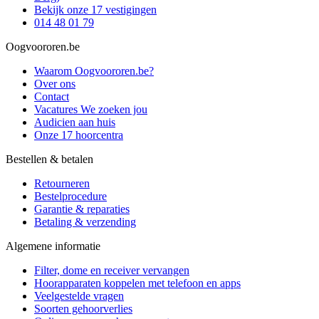
Bekijk onze 17 vestigingen
014 48 01 79
Oogvoororen.be
Waarom Oogvoororen.be?
Over ons
Contact
Vacatures
We zoeken jou
Audicien aan huis
Onze 17 hoorcentra
Bestellen & betalen
Retourneren
Bestelprocedure
Garantie & reparaties
Betaling & verzending
Algemene informatie
Filter, dome en receiver vervangen
Hoorapparaten koppelen met telefoon en apps
Veelgestelde vragen
Soorten gehoorverlies