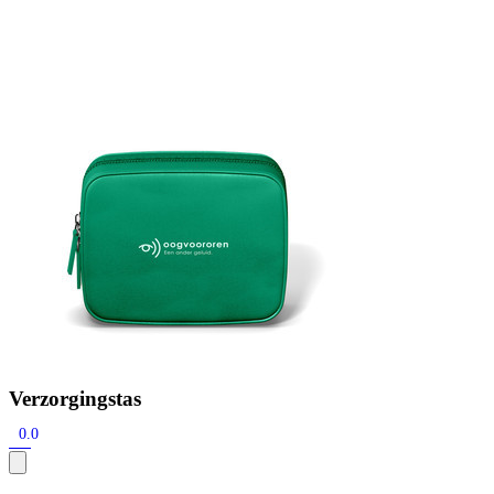
Zoeken
Snel zoeken
Hoorapparaatbatterijen
Oticon hoorapparaten
Phonak Infinio
ReSound Vivia
Oticon Intent
Signia Silk
Filters
Domes
Oticon Intent 1 - Oplaadbaar
De Oticon Intent is het nieuwste hoorapparaat van dit moment.
Bekijk
Verzorgingstas
0.0