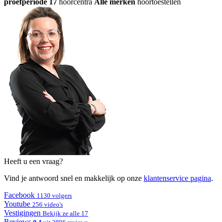
proefperiode
17
hoorcentra
Alle merken
hoortoestellen
Heeft u een vraag?
Vind je antwoord snel en makkelijk op onze
klantenservice pagina
.
Facebook
1130 volgers
Youtube
256 video's
Vestigingen
Bekijk ze alle 17
Reviews