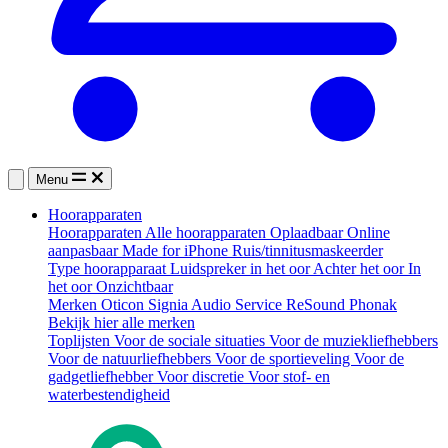
Menu
Hoorapparaten
Hoorapparaten
Alle hoorapparaten
Oplaadbaar
Online
aanpasbaar
Made for iPhone
Ruis/tinnitusmaskeerder
Type hoorapparaat
Luidspreker in het oor
Achter het oor
In
het oor
Onzichtbaar
Merken
Oticon
Signia
Audio Service
ReSound
Phonak
Bekijk hier alle merken
Toplijsten
Voor de sociale situaties
Voor de muziekliefhebbers
Voor de natuurliefhebbers
Voor de sportieveling
Voor de
gadgetliefhebber
Voor discretie
Voor stof- en
waterbestendigheid