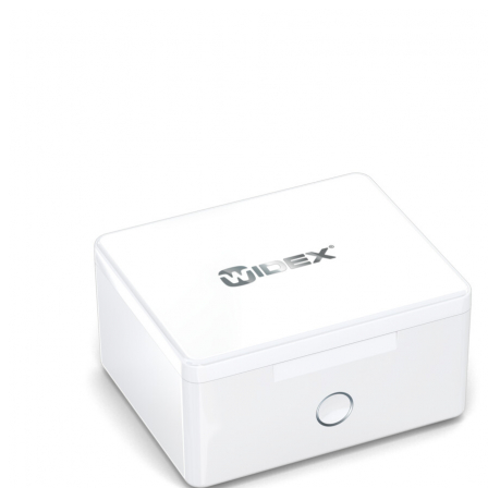
Zoeken
Snel zoeken
Hoorapparaatbatterijen
Oticon hoorapparaten
Phonak Infinio
ReSound Vivia
Oticon Intent
Signia Silk
Filters
Domes
Oticon Intent 1 - Oplaadbaar
De Oticon Intent is het nieuwste hoorapparaat van dit moment.
Bekijk