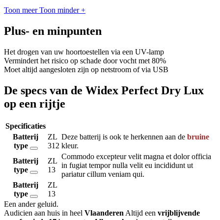
Toon meer
Toon minder
+
Plus- en minpunten
Het drogen van uw hoortoestellen via een UV-lamp
Vermindert het risico op schade door vocht met 80%
Moet altijd aangesloten zijn op netstroom of via USB
De specs van de Widex Perfect Dry Lux
op een rijtje
Specificaties
Batterij
ZL
Deze batterij is ook te herkennen aan de
bruine
type
312
kleur.
Commodo excepteur velit magna et dolor officia
Batterij
ZL
in fugiat tempor nulla velit eu incididunt ut
type
13
pariatur cillum veniam qui.
Batterij
ZL
type
13
Een ander geluid
.
Audicien aan huis in heel
Vlaanderen
Altijd een
vrijblijvende