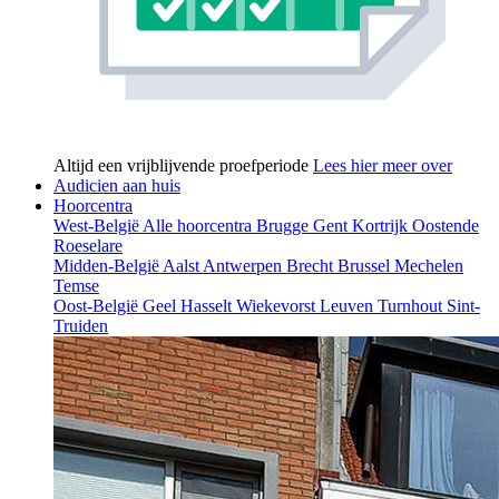
Altijd een vrijblijvende proefperiode
Lees hier meer over
Audicien aan huis
Hoorcentra
West-België
Alle hoorcentra
Brugge
Gent
Kortrijk
Oostende
Roeselare
Midden-België
Aalst
Antwerpen
Brecht
Brussel
Mechelen
Temse
Oost-België
Geel
Hasselt
Wiekevorst
Leuven
Turnhout
Sint-
Truiden