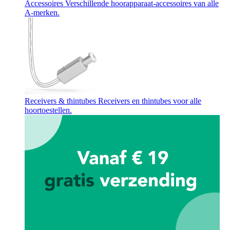
Accessoires
Verschillende hoorapparaat-accessoires van alle
A-merken.
Receivers & thintubes
Receivers en thintubes voor alle
hoortoestellen.