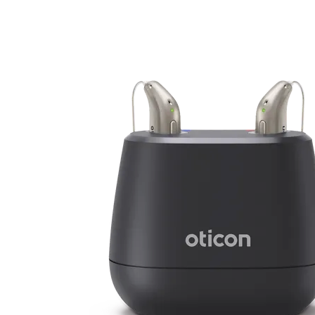
Zoeken
Snel zoeken
Hoorapparaatbatterijen
Oticon hoorapparaten
Phonak Infinio
ReSound
Oticon Intent
Signia Silk
Filters
Domes
Oticon Intent 1 - Oplaadbaar
De Oticon Intent is het nieuwste hoorapparaat van dit moment.
Bekijk