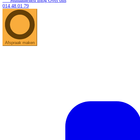
Mutualiteiten
Blog
Over ons
014 48 01 79
Afspraak maken