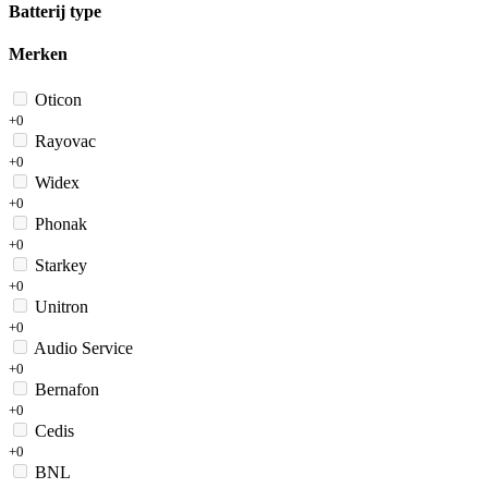
Batterij type
Merken
Oticon
+0
Rayovac
+0
Widex
+0
Phonak
+0
Starkey
+0
Unitron
+0
Audio Service
+0
Bernafon
+0
Cedis
+0
BNL