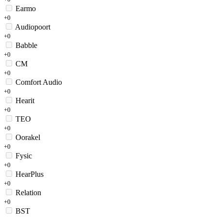
Earmo
+0
Audiopoort
+0
Babble
+0
CM
+0
Comfort Audio
+0
Hearit
+0
TEO
+0
Oorakel
+0
Fysic
+0
HearPlus
+0
Relation
+0
BST