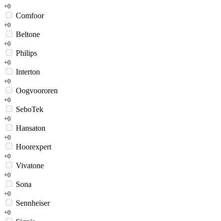
+0
Comfoor
+0
Beltone
+0
Philips
+0
Interton
+0
Oogvoororen
+0
SeboTek
+0
Hansaton
+0
Hoorexpert
+0
Vivatone
+0
Sona
+0
Sennheiser
+0