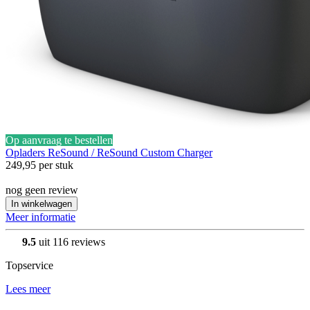
Op aanvraag te bestellen
Opladers
ReSound / ReSound Custom Charger
249,95
per stuk
nog geen review
In winkelwagen
Meer informatie
9.5
uit 116 reviews
Topservice
Lees meer