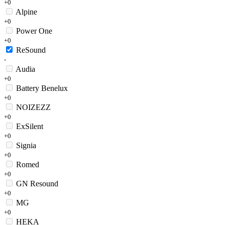
+0
Alpine
+0
Power One
+0
ReSound
-
Audia
+0
Battery Benelux
+0
NOIZEZZ
+0
ExSilent
+0
Signia
+0
Romed
+0
GN Resound
+0
MG
+0
HEKA