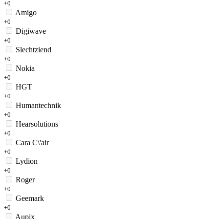
+0
Amigo
+0
Digiwave
+0
Slechtziend
+0
Nokia
+0
HGT
+0
Humantechnik
+0
Hearsolutions
+0
Cara C\'air
+0
Lydion
+0
Roger
+0
Geemark
+0
Aupix