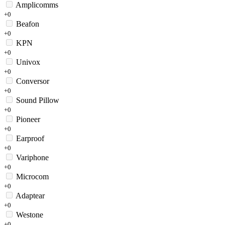
Amplicomms
+0
Beafon
+0
KPN
+0
Univox
+0
Conversor
+0
Sound Pillow
+0
Pioneer
+0
Earproof
+0
Variphone
+0
Microcom
+0
Adaptear
+0
Westone
+0