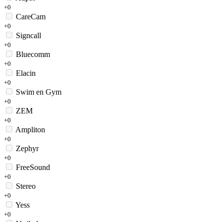
+0
CareCam
+0
Signcall
+0
Bluecomm
+0
Elacin
+0
Swim en Gym
+0
ZEM
+0
Ampliton
+0
Zephyr
+0
FreeSound
+0
Stereo
+0
Yess
+0