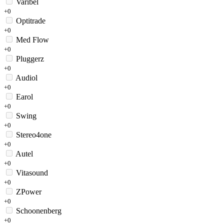
Varibel
+0
Optitrade
+0
Med Flow
+0
Pluggerz
+0
Audiol
+0
Earol
+0
Swing
+0
Stereo4one
+0
Autel
+0
Vitasound
+0
ZPower
+0
Schoonenberg
+0