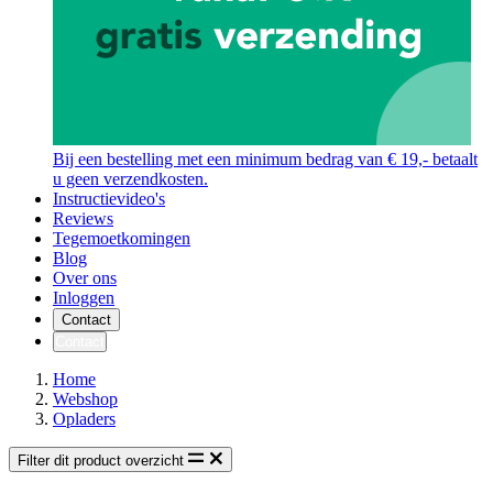
Bij een bestelling met een minimum bedrag van € 19,- betaalt
u geen verzendkosten.
Instructievideo's
Reviews
Tegemoetkomingen
Blog
Over ons
Inloggen
Contact
Contact
Home
Webshop
Opladers
Filter dit product overzicht