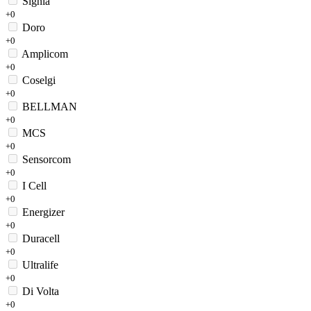
Signia
+0
Doro
+0
Amplicom
+0
Coselgi
+0
BELLMAN
+0
MCS
+0
Sensorcom
+0
I Cell
+0
Energizer
+0
Duracell
+0
Ultralife
+0
Di Volta
+0