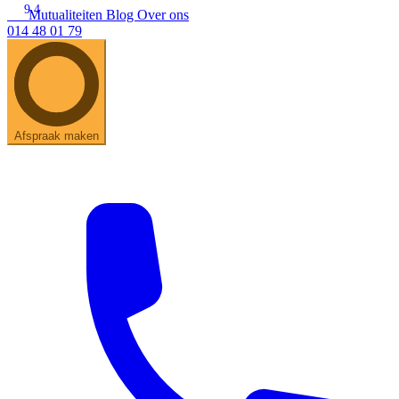
9.4
Mutualiteiten
Blog
Over ons
014 48 01 79
Zoeken
Snel zoeken
Hoorapparaatbatterijen
Oticon hoorapparaten
Phonak Infinio
ReSound Vivia
Oticon Intent
Signia Silk
Filters
Domes
Afspraak maken
Oticon Intent 1 - Oplaadbaar
De Oticon Intent is het nieuwste hoorapparaat van dit moment.
Bekijk