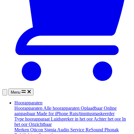
Menu
Hoorapparaten
Hoorapparaten
Alle hoorapparaten
Oplaadbaar
Online
aanpasbaar
Made for iPhone
Ruis/tinnitusmaskeerder
Type hoorapparaat
Luidspreker in het oor
Achter het oor
In
het oor
Onzichtbaar
Merken
Oticon
Signia
Audio Service
ReSound
Phonak