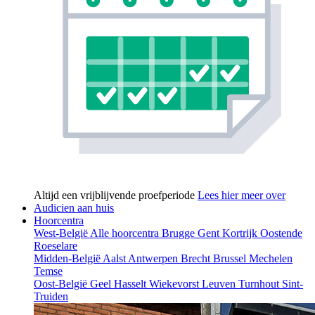
Altijd een vrijblijvende proefperiode
Lees hier meer over
Audicien aan huis
Hoorcentra
West-België
Alle hoorcentra
Brugge
Gent
Kortrijk
Oostende
Roeselare
Midden-België
Aalst
Antwerpen
Brecht
Brussel
Mechelen
Temse
Oost-België
Geel
Hasselt
Wiekevorst
Leuven
Turnhout
Sint-
Truiden