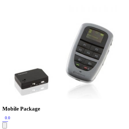
Zoeken
Snel zoeken
Hoorapparaatbatterijen
Oticon hoorapparaten
Phonak Infinio
ReSound
Oticon Intent
Signia Silk
Filters
Domes
Oticon Intent 1 - Oplaadbaar
De Oticon Intent is het nieuwste hoorapparaat van dit moment.
Bekijk
Mobile Package
0.0