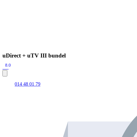
uDirect + uTV III bundel
8.0
014 48 01 79