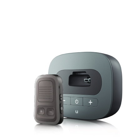
Zoeken
Snel zoeken
Hoorapparaatbatterijen
Oticon hoorapparaten
Phonak Infinio
ReSound
Oticon Intent
Signia Silk
Filters
Domes
Oticon Intent 1 - Oplaadbaar
De Oticon Intent is het nieuwste hoorapparaat van dit moment.
Bekijk