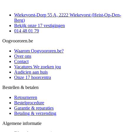
Wiekevorst-Dorp 55 A, 2222 Wiekevorst (Heist-Op-Den-
Berg)
Bekijk onze 17 vestigingen
014 48 01 79
Oogvoororen.be
Waarom Oogvoororen.be?
Over ons
Contact
Vacatures
We zoeken jou
Audicien aan huis
Onze 17 hoorcentra
Bestellen & betalen
Retourneren
Bestelprocedure
Garantie & reparaties
Betaling & verzending
Algemene informatie