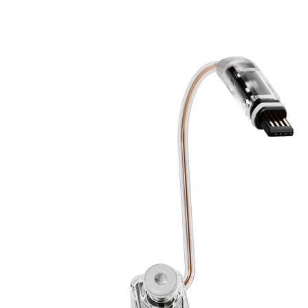
Zoeken
Snel zoeken
Hoorapparaatbatterijen
Oticon hoorapparaten
Phonak Infinio
ReSound Vivia
Oticon Intent
Signia Silk
Filters
Domes
Oticon Intent 1 - Oplaadbaar
De Oticon Intent is het nieuwste hoorapparaat van dit moment.
Bekijk