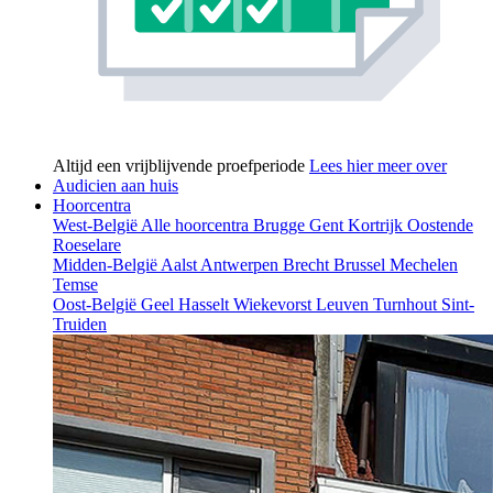
Altijd een vrijblijvende proefperiode
Lees hier meer over
Audicien aan huis
Hoorcentra
West-België
Alle hoorcentra
Brugge
Gent
Kortrijk
Oostende
Roeselare
Midden-België
Aalst
Antwerpen
Brecht
Brussel
Mechelen
Temse
Oost-België
Geel
Hasselt
Wiekevorst
Leuven
Turnhout
Sint-
Truiden