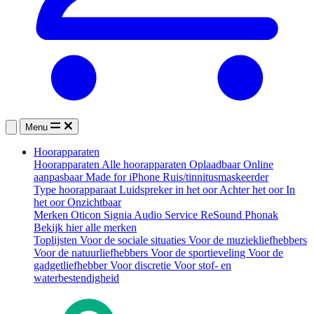
Menu
Hoorapparaten
Hoorapparaten
Alle hoorapparaten
Oplaadbaar
Online
aanpasbaar
Made for iPhone
Ruis/tinnitusmaskeerder
Type hoorapparaat
Luidspreker in het oor
Achter het oor
In
het oor
Onzichtbaar
Merken
Oticon
Signia
Audio Service
ReSound
Phonak
Bekijk hier alle merken
Toplijsten
Voor de sociale situaties
Voor de muziekliefhebbers
Voor de natuurliefhebbers
Voor de sportieveling
Voor de
gadgetliefhebber
Voor discretie
Voor stof- en
waterbestendigheid