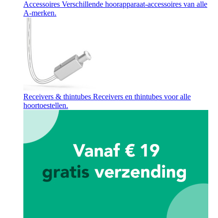
Accessoires
Verschillende hoorapparaat-accessoires van alle
A-merken.
Receivers & thintubes
Receivers en thintubes voor alle
hoortoestellen.