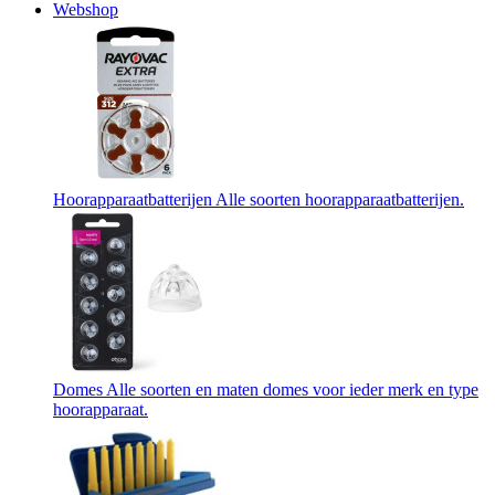
Webshop
Hoorapparaatbatterijen
Alle soorten hoorapparaatbatterijen.
Domes
Alle soorten en maten domes voor ieder merk en type
hoorapparaat.