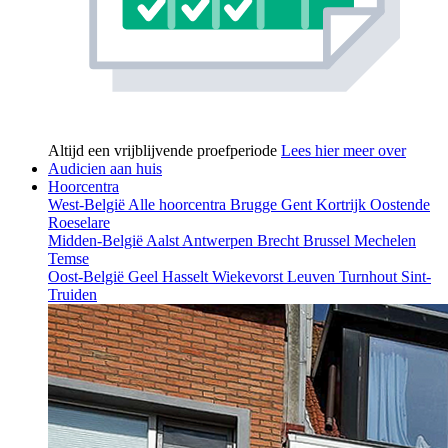
Altijd een vrijblijvende proefperiode
Lees hier meer over
Audicien aan huis
Hoorcentra
West-België
Alle hoorcentra
Brugge
Gent
Kortrijk
Oostende
Roeselare
Midden-België
Aalst
Antwerpen
Brecht
Brussel
Mechelen
Temse
Oost-België
Geel
Hasselt
Wiekevorst
Leuven
Turnhout
Sint-
Truiden