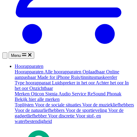
Menu
Hoorapparaten
Hoorapparaten
Alle hoorapparaten
Oplaadbaar
Online
aanpasbaar
Made for iPhone
Ruis/tinnitusmaskeerder
Type hoorapparaat
Luidspreker in het oor
Achter het oor
In
het oor
Onzichtbaar
Merken
Oticon
Signia
Audio Service
ReSound
Phonak
Bekijk hier alle merken
Toplijsten
Voor de sociale situaties
Voor de muziekliefhebbers
Voor de natuurliefhebbers
Voor de sportieveling
Voor de
gadgetliefhebber
Voor discretie
Voor stof- en
waterbestendigheid