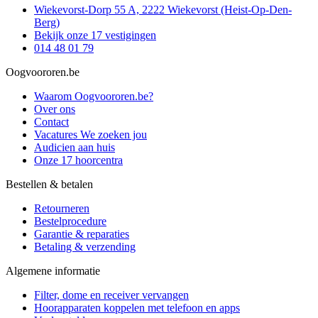
Wiekevorst-Dorp 55 A, 2222 Wiekevorst (Heist-Op-Den-
Berg)
Bekijk onze 17 vestigingen
014 48 01 79
Oogvoororen.be
Waarom Oogvoororen.be?
Over ons
Contact
Vacatures
We zoeken jou
Audicien aan huis
Onze 17 hoorcentra
Bestellen & betalen
Retourneren
Bestelprocedure
Garantie & reparaties
Betaling & verzending
Algemene informatie
Filter, dome en receiver vervangen
Hoorapparaten koppelen met telefoon en apps