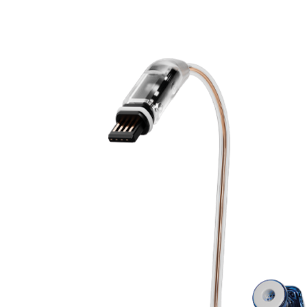
Zoeken
Snel zoeken
Hoorapparaatbatterijen
Oticon hoorapparaten
Phonak Infinio
ReSound Vivia
Oticon Intent
Signia Silk
Filters
Domes
Oticon Intent 1 - Oplaadbaar
De Oticon Intent is het nieuwste hoorapparaat van dit moment.
Bekijk