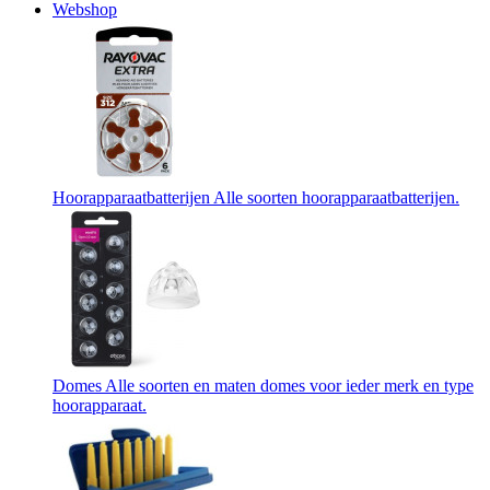
Webshop
Hoorapparaatbatterijen
Alle soorten hoorapparaatbatterijen.
Domes
Alle soorten en maten domes voor ieder merk en type
hoorapparaat.