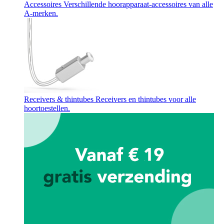
Accessoires
Verschillende hoorapparaat-accessoires van alle
A-merken.
Receivers & thintubes
Receivers en thintubes voor alle
hoortoestellen.