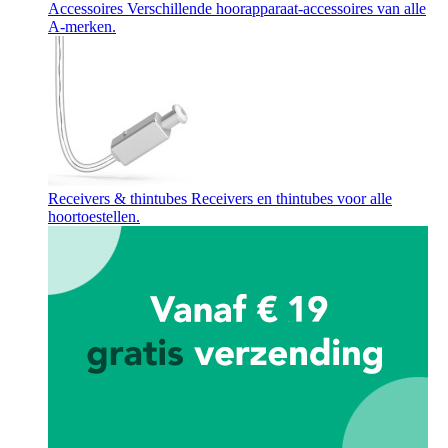
Accessoires
Verschillende hoorapparaat-accessoires van alle
A-merken.
Receivers & thintubes
Receivers en thintubes voor alle
hoortoestellen.