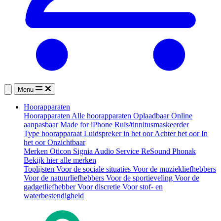
Menu
Hoorapparaten
Hoorapparaten
Alle hoorapparaten
Oplaadbaar
Online
aanpasbaar
Made for iPhone
Ruis/tinnitusmaskeerder
Type hoorapparaat
Luidspreker in het oor
Achter het oor
In
het oor
Onzichtbaar
Merken
Oticon
Signia
Audio Service
ReSound
Phonak
Bekijk hier alle merken
Toplijsten
Voor de sociale situaties
Voor de muziekliefhebbers
Voor de natuurliefhebbers
Voor de sportieveling
Voor de
gadgetliefhebber
Voor discretie
Voor stof- en
waterbestendigheid