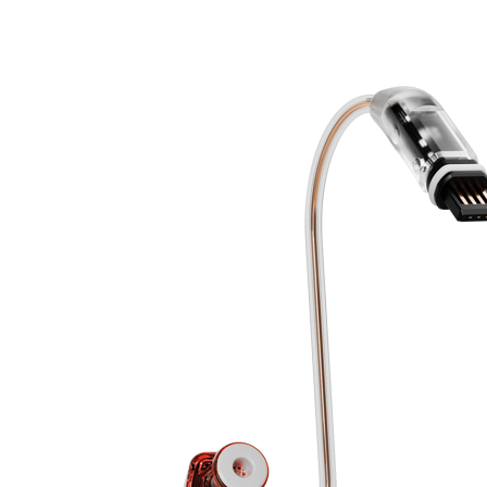
Zoeken
Snel zoeken
Hoorapparaatbatterijen
Oticon hoorapparaten
Phonak Infinio
ReSound Vivia
Oticon Intent
Signia Silk
Filters
Domes
Oticon Intent 1 - Oplaadbaar
De Oticon Intent is het nieuwste hoorapparaat van dit moment.
Bekijk