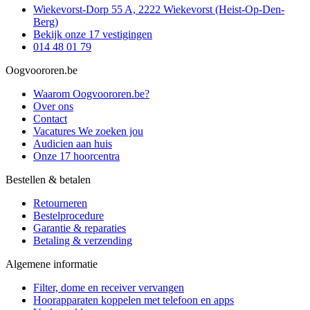
Wiekevorst-Dorp 55 A, 2222 Wiekevorst (Heist-Op-Den-
Berg)
Bekijk onze 17 vestigingen
014 48 01 79
Oogvoororen.be
Waarom Oogvoororen.be?
Over ons
Contact
Vacatures
We zoeken jou
Audicien aan huis
Onze 17 hoorcentra
Bestellen & betalen
Retourneren
Bestelprocedure
Garantie & reparaties
Betaling & verzending
Algemene informatie
Filter, dome en receiver vervangen
Hoorapparaten koppelen met telefoon en apps