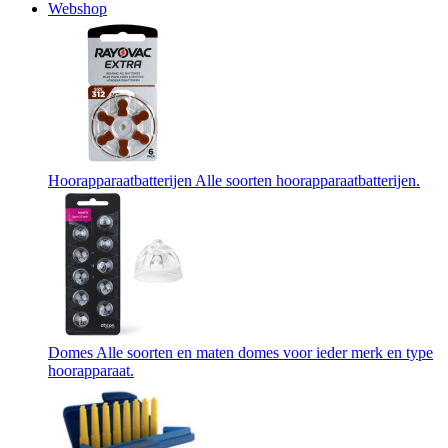
Webshop
Hoorapparaatbatterijen
Alle soorten hoorapparaatbatterijen.
Domes
Alle soorten en maten domes voor ieder merk en type
hoorapparaat.