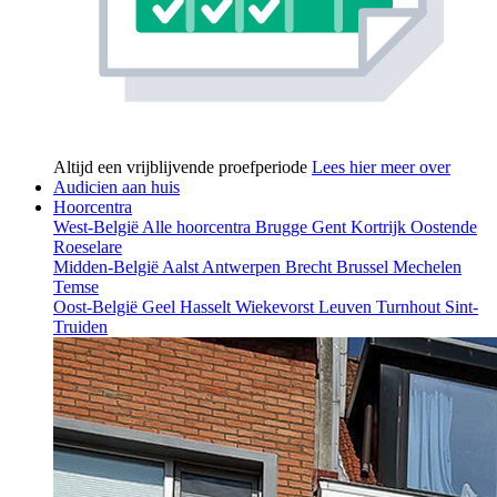
Altijd een vrijblijvende proefperiode
Lees hier meer over
Audicien aan huis
Hoorcentra
West-België
Alle hoorcentra
Brugge
Gent
Kortrijk
Oostende
Roeselare
Midden-België
Aalst
Antwerpen
Brecht
Brussel
Mechelen
Temse
Oost-België
Geel
Hasselt
Wiekevorst
Leuven
Turnhout
Sint-
Truiden