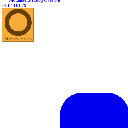
Mutualiteiten
Blog
Over ons
014 48 01 79
Afspraak maken