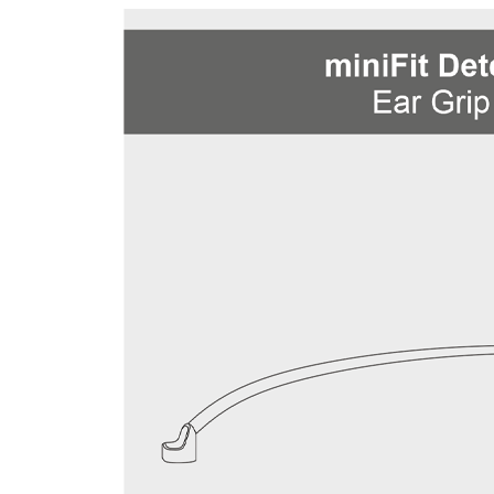
Zoeken
Snel zoeken
Hoorapparaatbatterijen
Oticon hoorapparaten
Phonak Infinio
ReSound
Oticon Intent
Signia Silk
Filters
Domes
Oticon Intent 1 - Oplaadbaar
De Oticon Intent is het nieuwste hoorapparaat van dit moment.
Bekijk