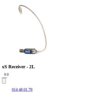
Zoeken
Snel zoeken
Hoorapparaatbatterijen
Oticon hoorapparaten
Phonak Infinio
ReSound
Oticon Intent
Signia Silk
Filters
Domes
Oticon Intent 1 - Oplaadbaar
De Oticon Intent is het nieuwste hoorapparaat van dit moment.
Bekijk
xS Receiver - 2L
0.0
014 48 01 79