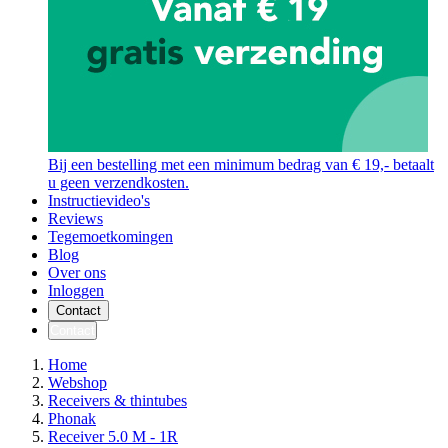
Bij een bestelling met een minimum bedrag van € 19,- betaalt
u geen verzendkosten.
Instructievideo's
Reviews
Tegemoetkomingen
Blog
Over ons
Inloggen
Contact
Contact
Home
Webshop
Receivers & thintubes
Phonak
Receiver 5.0 M - 1R