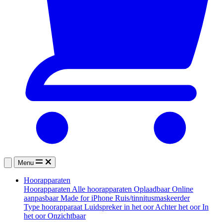
Menu
Hoorapparaten
Hoorapparaten
Alle hoorapparaten
Oplaadbaar
Online
aanpasbaar
Made for iPhone
Ruis/tinnitusmaskeerder
Type hoorapparaat
Luidspreker in het oor
Achter het oor
In
het oor
Onzichtbaar