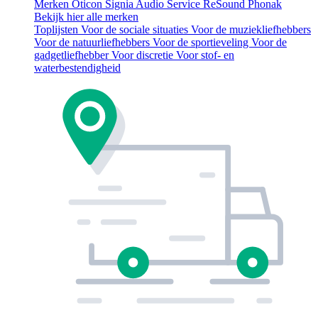
Merken
Oticon
Signia
Audio Service
ReSound
Phonak
Bekijk hier alle merken
Toplijsten
Voor de sociale situaties
Voor de muziekliefhebbers
Voor de natuurliefhebbers
Voor de sportieveling
Voor de
gadgetliefhebber
Voor discretie
Voor stof- en
waterbestendigheid