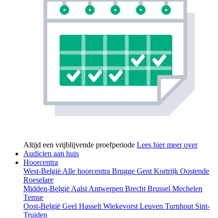
Altijd een vrijblijvende proefperiode
Lees hier meer over
Audicien aan huis
Hoorcentra
West-België
Alle hoorcentra
Brugge
Gent
Kortrijk
Oostende
Roeselare
Midden-België
Aalst
Antwerpen
Brecht
Brussel
Mechelen
Temse
Oost-België
Geel
Hasselt
Wiekevorst
Leuven
Turnhout
Sint-
Truiden