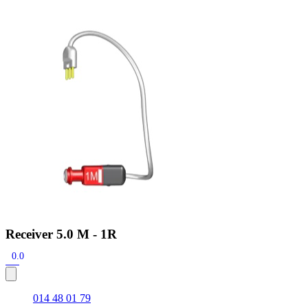
Zoeken
Snel zoeken
Hoorapparaatbatterijen
Oticon hoorapparaten
Phonak Infinio
ReSound Vivia
Oticon Intent
Signia Silk
Filters
Domes
Oticon Intent 1 - Oplaadbaar
De Oticon Intent is het nieuwste hoorapparaat van dit moment.
Bekijk
Receiver 5.0 M - 1R
0.0
014 48 01 79