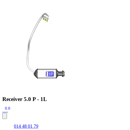
Zoeken
Snel zoeken
Hoorapparaatbatterijen
Oticon hoorapparaten
Phonak Infinio
ReSound Vivia
Oticon Intent
Signia Silk
Filters
Domes
Oticon Intent 1 - Oplaadbaar
De Oticon Intent is het nieuwste hoorapparaat van dit moment.
Bekijk
Receiver 5.0 P - 1L
0.0
014 48 01 79