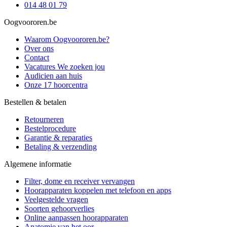
014 48 01 79
Oogvoororen.be
Waarom Oogvoororen.be?
Over ons
Contact
Vacatures
We zoeken jou
Audicien aan huis
Onze 17 hoorcentra
Bestellen & betalen
Retourneren
Bestelprocedure
Garantie & reparaties
Betaling & verzending
Algemene informatie
Filter, dome en receiver vervangen
Hoorapparaten koppelen met telefoon en apps
Veelgestelde vragen
Soorten gehoorverlies
Online aanpassen hoorapparaten
Anatomie van het oor