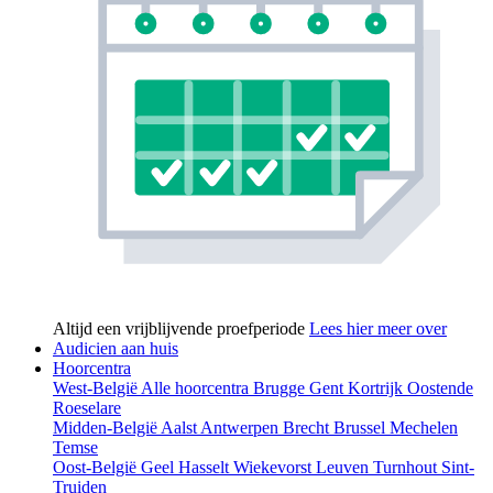
Altijd een vrijblijvende proefperiode
Lees hier meer over
Audicien aan huis
Hoorcentra
West-België
Alle hoorcentra
Brugge
Gent
Kortrijk
Oostende
Roeselare
Midden-België
Aalst
Antwerpen
Brecht
Brussel
Mechelen
Temse
Oost-België
Geel
Hasselt
Wiekevorst
Leuven
Turnhout
Sint-
Truiden