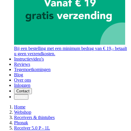
Bij een bestelling met een minimum bedrag van € 19,- betaalt
u geen verzendkosten.
Instructievideo's
Reviews
Tegemoetkomingen
Blog
Over ons
Inloggen
Contact
Contact
Home
Webshop
Receivers & thintubes
Phonak
Receiver 5.0 P - 1L