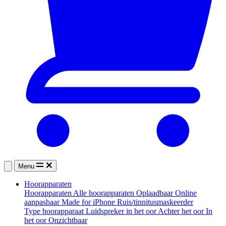
Menu
Hoorapparaten
Hoorapparaten
Alle hoorapparaten
Oplaadbaar
Online
aanpasbaar
Made for iPhone
Ruis/tinnitusmaskeerder
Type hoorapparaat
Luidspreker in het oor
Achter het oor
In
het oor
Onzichtbaar