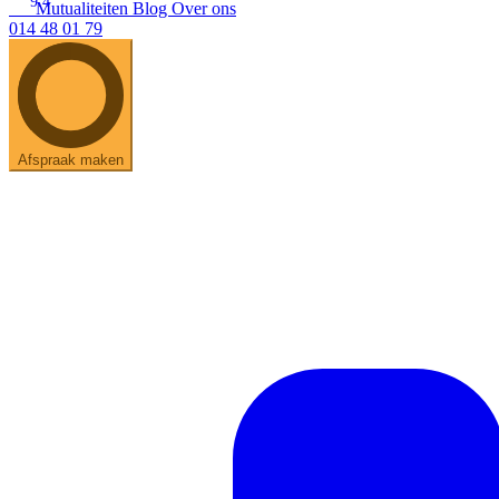
9.4
Mutualiteiten
Blog
Over ons
014 48 01 79
Afspraak maken