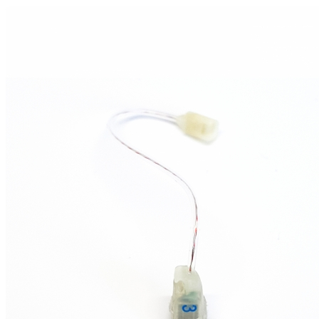
Zoeken
Snel zoeken
Hoorapparaatbatterijen
Oticon hoorapparaten
Phonak Infinio
ReSound
Oticon Intent
Signia Silk
Filters
Domes
Oticon Intent 1 - Oplaadbaar
De Oticon Intent is het nieuwste hoorapparaat van dit moment.
Bekijk