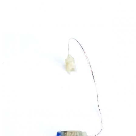
Zoeken
Snel zoeken
Hoorapparaatbatterijen
Oticon hoorapparaten
Phonak Infinio
ReSound Vivia
Oticon Intent
Signia Silk
Filters
Domes
Oticon Intent 1 - Oplaadbaar
De Oticon Intent is het nieuwste hoorapparaat van dit moment.
Bekijk