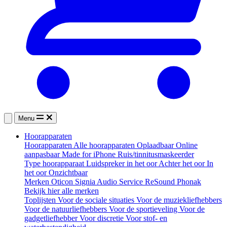
Menu
Hoorapparaten
Hoorapparaten
Alle hoorapparaten
Oplaadbaar
Online
aanpasbaar
Made for iPhone
Ruis/tinnitusmaskeerder
Type hoorapparaat
Luidspreker in het oor
Achter het oor
In
het oor
Onzichtbaar
Merken
Oticon
Signia
Audio Service
ReSound
Phonak
Bekijk hier alle merken
Toplijsten
Voor de sociale situaties
Voor de muziekliefhebbers
Voor de natuurliefhebbers
Voor de sportieveling
Voor de
gadgetliefhebber
Voor discretie
Voor stof- en