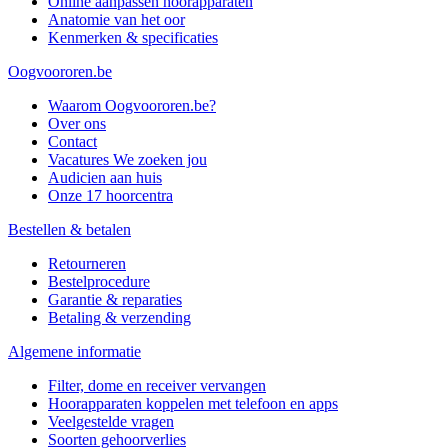
Online aanpassen hoorapparaten
Anatomie van het oor
Kenmerken & specificaties
Oogvoororen.be
Waarom Oogvoororen.be?
Over ons
Contact
Vacatures
We zoeken jou
Audicien aan huis
Onze 17 hoorcentra
Bestellen & betalen
Retourneren
Bestelprocedure
Garantie & reparaties
Betaling & verzending
Algemene informatie
Filter, dome en receiver vervangen
Hoorapparaten koppelen met telefoon en apps
Veelgestelde vragen
Soorten gehoorverlies