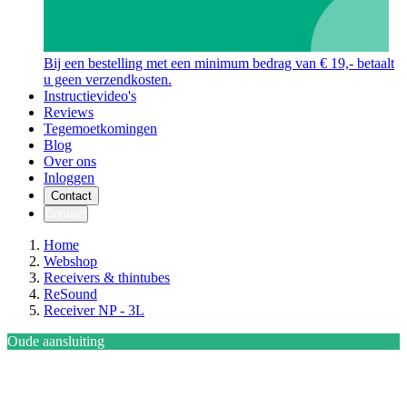
Bij een bestelling met een minimum bedrag van € 19,- betaalt
u geen verzendkosten.
Instructievideo's
Reviews
Tegemoetkomingen
Blog
Over ons
Inloggen
Contact
Contact
Home
Webshop
Receivers & thintubes
ReSound
Receiver NP - 3L
Oude aansluiting