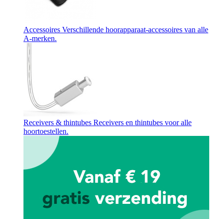
Accessoires
Verschillende hoorapparaat-accessoires van alle
A-merken.
Receivers & thintubes
Receivers en thintubes voor alle
hoortoestellen.