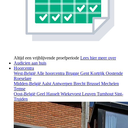
Altijd een vrijblijvende proefperiode
Lees hier meer over
Audicien aan huis
Hoorcentra
West-België
Alle hoorcentra
Brugge
Gent
Kortrijk
Oostende
Roeselare
Midden-België
Aalst
Antwerpen
Brecht
Brussel
Mechelen
Temse
Oost-België
Geel
Hasselt
Wiekevorst
Leuven
Turnhout
Sint-
Truiden