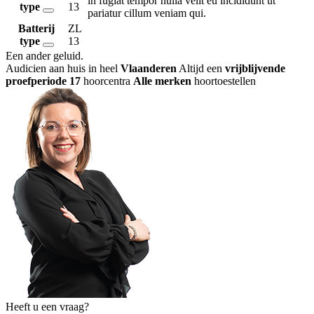
in fugiat tempor nulla velit eu incididunt ut
type
13
pariatur cillum veniam qui.
Batterij
ZL
type
13
Een ander geluid
.
Audicien aan huis in heel
Vlaanderen
Altijd een
vrijblijvende
proefperiode
17
hoorcentra
Alle merken
hoortoestellen
Heeft u een vraag?