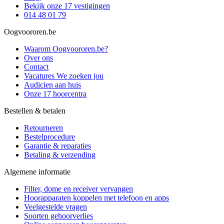
Bekijk onze 17 vestigingen
014 48 01 79
Oogvoororen.be
Waarom Oogvoororen.be?
Over ons
Contact
Vacatures
We zoeken jou
Audicien aan huis
Onze 17 hoorcentra
Bestellen & betalen
Retourneren
Bestelprocedure
Garantie & reparaties
Betaling & verzending
Algemene informatie
Filter, dome en receiver vervangen
Hoorapparaten koppelen met telefoon en apps
Veelgestelde vragen
Soorten gehoorverlies