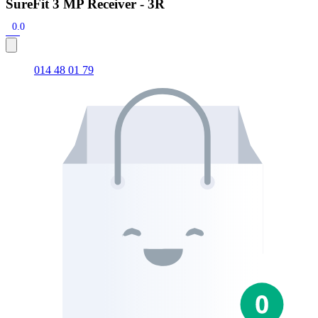
SureFit 3 MP Receiver - 3R
0.0
014 48 01 79