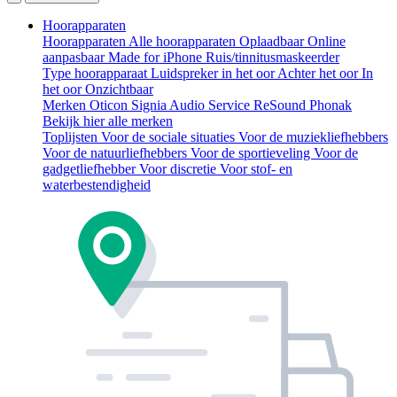
Hoorapparaten
Hoorapparaten
Alle hoorapparaten
Oplaadbaar
Online
aanpasbaar
Made for iPhone
Ruis/tinnitusmaskeerder
Type hoorapparaat
Luidspreker in het oor
Achter het oor
In
het oor
Onzichtbaar
Merken
Oticon
Signia
Audio Service
ReSound
Phonak
Bekijk hier alle merken
Toplijsten
Voor de sociale situaties
Voor de muziekliefhebbers
Voor de natuurliefhebbers
Voor de sportieveling
Voor de
gadgetliefhebber
Voor discretie
Voor stof- en
waterbestendigheid