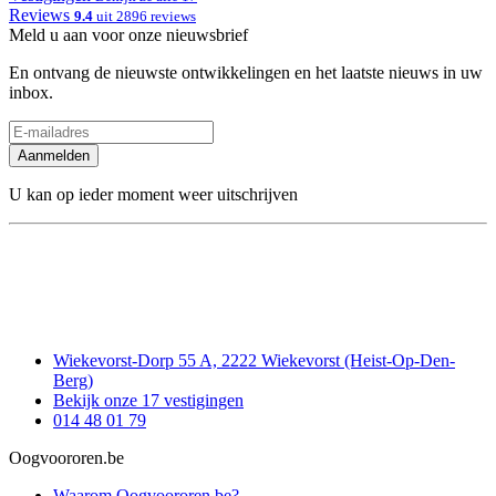
Reviews
9.4
uit 2896 reviews
Meld u aan voor onze nieuwsbrief
En ontvang de nieuwste ontwikkelingen en het laatste nieuws in uw
inbox.
Aanmelden
U kan op ieder moment weer uitschrijven
Wiekevorst-Dorp 55 A, 2222 Wiekevorst (Heist-Op-Den-
Berg)
Bekijk onze 17 vestigingen
014 48 01 79
Oogvoororen.be
Waarom Oogvoororen.be?