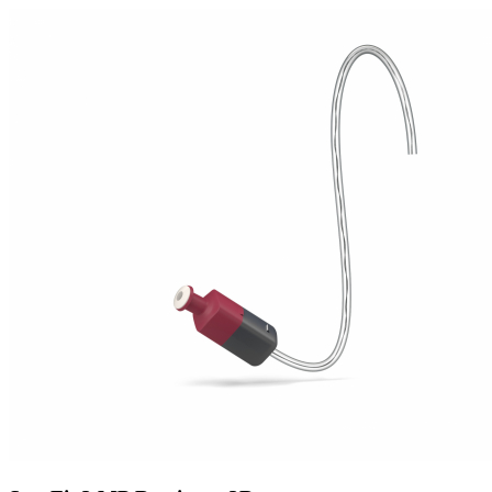
Zoeken
Snel zoeken
Hoorapparaatbatterijen
Oticon hoorapparaten
Phonak Infinio
ReSound Vivia
Oticon Intent
Signia Silk
Filters
Domes
Oticon Intent 1 - Oplaadbaar
De Oticon Intent is het nieuwste hoorapparaat van dit moment.
Bekijk