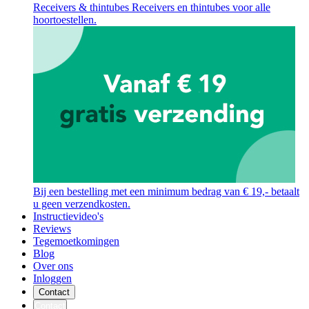
Receivers & thintubes
Receivers en thintubes voor alle
hoortoestellen.
Bij een bestelling met een minimum bedrag van € 19,- betaalt
u geen verzendkosten.
Instructievideo's
Reviews
Tegemoetkomingen
Blog
Over ons
Inloggen
Contact
Contact