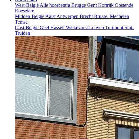
West-België
Alle hoorcentra
Brugge
Gent
Kortrijk
Oostende
Roeselare
Midden-België
Aalst
Antwerpen
Brecht
Brussel
Mechelen
Temse
Oost-België
Geel
Hasselt
Wiekevorst
Leuven
Turnhout
Sint-
Truiden