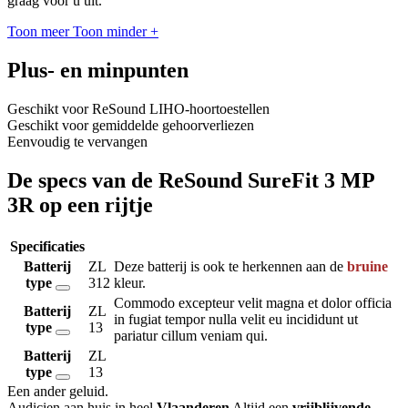
graag voor u uit.
Toon meer
Toon minder
+
Plus- en minpunten
Geschikt voor ReSound LIHO-hoortoestellen
Geschikt voor gemiddelde gehoorverliezen
Eenvoudig te vervangen
De specs van de ReSound SureFit 3 MP
3R op een rijtje
Specificaties
Batterij
ZL
Deze batterij is ook te herkennen aan de
bruine
type
312
kleur.
Commodo excepteur velit magna et dolor officia
Batterij
ZL
in fugiat tempor nulla velit eu incididunt ut
type
13
pariatur cillum veniam qui.
Batterij
ZL
type
13
Een ander geluid
.
Audicien aan huis in heel
Vlaanderen
Altijd een
vrijblijvende