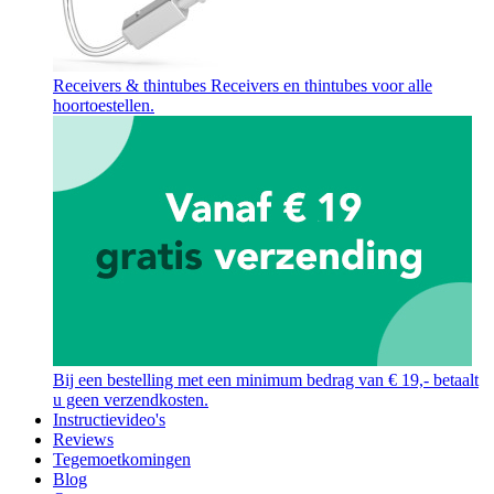
Receivers & thintubes
Receivers en thintubes voor alle
hoortoestellen.
Bij een bestelling met een minimum bedrag van € 19,- betaalt
u geen verzendkosten.
Instructievideo's
Reviews
Tegemoetkomingen
Blog