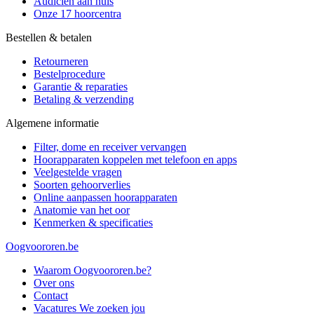
Audicien aan huis
Onze 17 hoorcentra
Bestellen & betalen
Retourneren
Bestelprocedure
Garantie & reparaties
Betaling & verzending
Algemene informatie
Filter, dome en receiver vervangen
Hoorapparaten koppelen met telefoon en apps
Veelgestelde vragen
Soorten gehoorverlies
Online aanpassen hoorapparaten
Anatomie van het oor
Kenmerken & specificaties
Oogvoororen.be
Waarom Oogvoororen.be?
Over ons
Contact
Vacatures
We zoeken jou