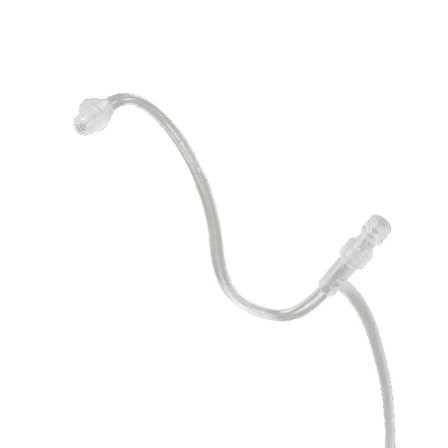
Zoeken
Snel zoeken
Hoorapparaatbatterijen
Oticon hoorapparaten
Phonak Infinio
ReSound Vivia
Oticon Intent
Signia Silk
Filters
Domes
Oticon Intent 1 - Oplaadbaar
De Oticon Intent is het nieuwste hoorapparaat van dit moment.
Bekijk