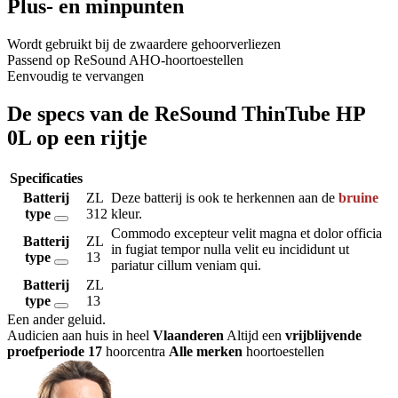
Plus- en minpunten
Wordt gebruikt bij de zwaardere gehoorverliezen
Passend op ReSound AHO-hoortoestellen
Eenvoudig te vervangen
De specs van de ReSound ThinTube HP
0L op een rijtje
Specificaties
Batterij
ZL
Deze batterij is ook te herkennen aan de
bruine
type
312
kleur.
Commodo excepteur velit magna et dolor officia
Batterij
ZL
in fugiat tempor nulla velit eu incididunt ut
type
13
pariatur cillum veniam qui.
Batterij
ZL
type
13
Een ander geluid
.
Audicien aan huis in heel
Vlaanderen
Altijd een
vrijblijvende
proefperiode
17
hoorcentra
Alle merken
hoortoestellen