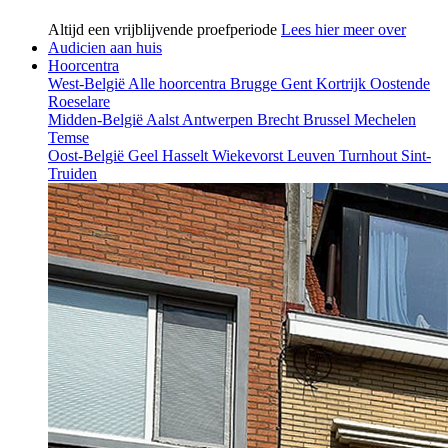
Altijd een vrijblijvende proefperiode
Lees hier meer over
Audicien aan huis
Hoorcentra
West-België
Alle hoorcentra
Brugge
Gent
Kortrijk
Oostende
Roeselare
Midden-België
Aalst
Antwerpen
Brecht
Brussel
Mechelen
Temse
Oost-België
Geel
Hasselt
Wiekevorst
Leuven
Turnhout
Sint-
Truiden