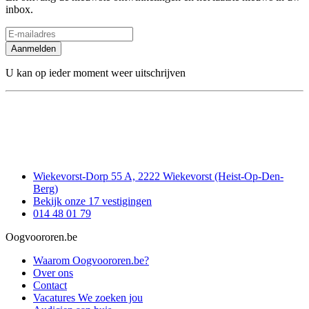
inbox.
Aanmelden
U kan op ieder moment weer uitschrijven
Wiekevorst-Dorp 55 A, 2222 Wiekevorst (Heist-Op-Den-
Berg)
Bekijk onze 17 vestigingen
014 48 01 79
Oogvoororen.be
Waarom Oogvoororen.be?
Over ons
Contact
Vacatures
We zoeken jou