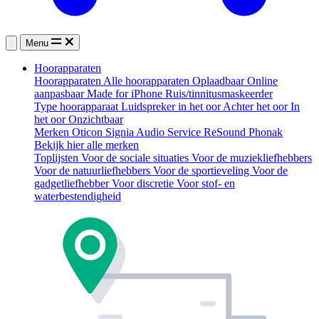
Menu
Hoorapparaten
Hoorapparaten
Alle hoorapparaten
Oplaadbaar
Online
aanpasbaar
Made for iPhone
Ruis/tinnitusmaskeerder
Type hoorapparaat
Luidspreker in het oor
Achter het oor
In
het oor
Onzichtbaar
Merken
Oticon
Signia
Audio Service
ReSound
Phonak
Bekijk hier alle merken
Toplijsten
Voor de sociale situaties
Voor de muziekliefhebbers
Voor de natuurliefhebbers
Voor de sportieveling
Voor de
gadgetliefhebber
Voor discretie
Voor stof- en
waterbestendigheid