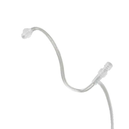
Zoeken
Snel zoeken
Hoorapparaatbatterijen
Oticon hoorapparaten
Phonak Infinio
ReSound Vivia
Oticon Intent
Signia Silk
Filters
Domes
Oticon Intent 1 - Oplaadbaar
De Oticon Intent is het nieuwste hoorapparaat van dit moment.
Bekijk