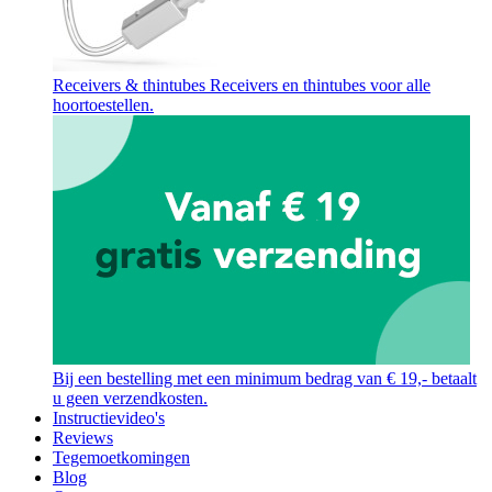
Receivers & thintubes
Receivers en thintubes voor alle
hoortoestellen.
Bij een bestelling met een minimum bedrag van € 19,- betaalt
u geen verzendkosten.
Instructievideo's
Reviews
Tegemoetkomingen
Blog