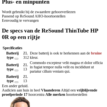
Plus- en minpunten
Wordt gebruikt bij de zwaardere gehoorverliezen
Passend op ReSound AHO-hoortoestellen
Eenvoudig te vervangen
De specs van de ReSound ThinTube HP
0R op een rijtje
Specificaties
Batterij
ZL
Deze batterij is ook te herkennen aan de
bruine
type
312
kleur.
Commodo excepteur velit magna et dolor officia
Batterij
ZL
in fugiat tempor nulla velit eu incididunt ut
type
13
pariatur cillum veniam qui.
Batterij
ZL
type
13
Een ander geluid
.
Audicien aan huis in heel
Vlaanderen
Altijd een
vrijblijvende
proefperiode
17
hoorcentra
Alle merken
hoortoestellen