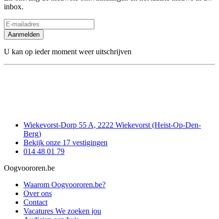
inbox.
Aanmelden
U kan op ieder moment weer uitschrijven
Wiekevorst-Dorp 55 A, 2222 Wiekevorst (Heist-Op-Den-
Berg)
Bekijk onze 17 vestigingen
014 48 01 79
Oogvoororen.be
Waarom Oogvoororen.be?
Over ons
Contact
Vacatures
We zoeken jou