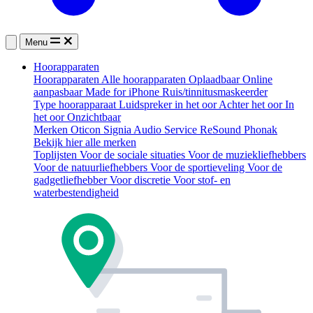
Menu
Hoorapparaten
Hoorapparaten
Alle hoorapparaten
Oplaadbaar
Online
aanpasbaar
Made for iPhone
Ruis/tinnitusmaskeerder
Type hoorapparaat
Luidspreker in het oor
Achter het oor
In
het oor
Onzichtbaar
Merken
Oticon
Signia
Audio Service
ReSound
Phonak
Bekijk hier alle merken
Toplijsten
Voor de sociale situaties
Voor de muziekliefhebbers
Voor de natuurliefhebbers
Voor de sportieveling
Voor de
gadgetliefhebber
Voor discretie
Voor stof- en
waterbestendigheid