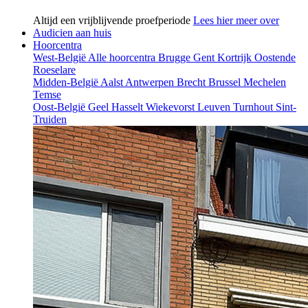
Altijd een vrijblijvende proefperiode
Lees hier meer over
Audicien aan huis
Hoorcentra
West-België
Alle hoorcentra
Brugge
Gent
Kortrijk
Oostende
Roeselare
Midden-België
Aalst
Antwerpen
Brecht
Brussel
Mechelen
Temse
Oost-België
Geel
Hasselt
Wiekevorst
Leuven
Turnhout
Sint-
Truiden