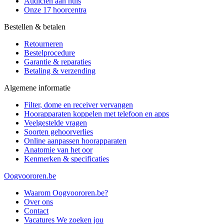
Audicien aan huis
Onze 17 hoorcentra
Bestellen & betalen
Retourneren
Bestelprocedure
Garantie & reparaties
Betaling & verzending
Algemene informatie
Filter, dome en receiver vervangen
Hoorapparaten koppelen met telefoon en apps
Veelgestelde vragen
Soorten gehoorverlies
Online aanpassen hoorapparaten
Anatomie van het oor
Kenmerken & specificaties
Oogvoororen.be
Waarom Oogvoororen.be?
Over ons
Contact
Vacatures
We zoeken jou