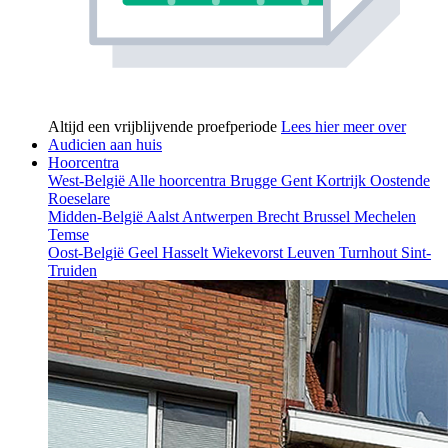
Altijd een vrijblijvende proefperiode
Lees hier meer over
Audicien aan huis
Hoorcentra
West-België
Alle hoorcentra
Brugge
Gent
Kortrijk
Oostende
Roeselare
Midden-België
Aalst
Antwerpen
Brecht
Brussel
Mechelen
Temse
Oost-België
Geel
Hasselt
Wiekevorst
Leuven
Turnhout
Sint-
Truiden