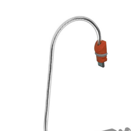
Zoeken
Snel zoeken
Hoorapparaatbatterijen
Oticon hoorapparaten
Phonak Infinio
ReSound Vivia
Oticon Intent
Signia Silk
Filters
Domes
Oticon Intent 1 - Oplaadbaar
De Oticon Intent is het nieuwste hoorapparaat van dit moment.
Bekijk