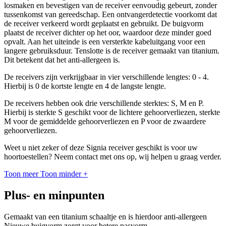
losmaken en bevestigen van de receiver eenvoudig gebeurt, zonder
tussenkomst van gereedschap. Een ontvangerdetectie voorkomt dat
de receiver verkeerd wordt geplaatst en gebruikt. De buigvorm
plaatst de receiver dichter op het oor, waardoor deze minder goed
opvalt. Aan het uiteinde is een versterkte kabeluitgang voor een
langere gebruiksduur. Tenslotte is de receiver gemaakt van titanium.
Dit betekent dat het anti-allergeen is.
De receivers zijn verkrijgbaar in vier verschillende lengtes: 0 - 4.
Hierbij is 0 de kortste lengte en 4 de langste lengte.
De receivers hebben ook drie verschillende sterktes: S, M en P.
Hierbij is sterkte S geschikt voor de lichtere gehoorverliezen, sterkte
M voor de gemiddelde gehoorverliezen en P voor de zwaardere
gehoorverliezen.
Weet u niet zeker of deze Signia receiver geschikt is voor uw
hoortoestellen? Neem contact met ons op, wij helpen u graag verder.
Toon meer
Toon minder
+
Plus- en minpunten
Gemaakt van een titanium schaaltje en is hierdoor anti-allergeen
Nieuwe buigvorm zorgt voor betere pasvorm