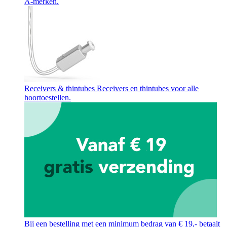
A-merken.
Receivers & thintubes
Receivers en thintubes voor alle
hoortoestellen.
Bij een bestelling met een minimum bedrag van € 19,- betaalt