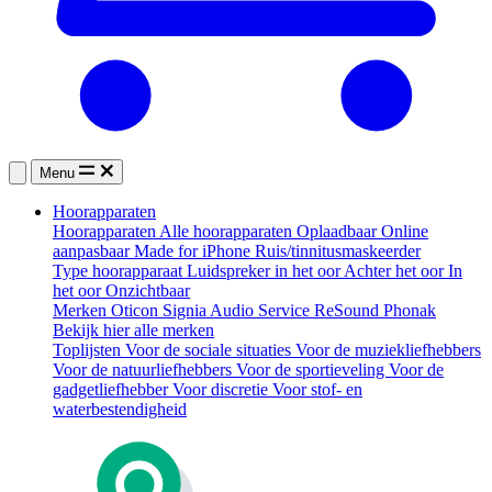
Menu
Hoorapparaten
Hoorapparaten
Alle hoorapparaten
Oplaadbaar
Online
aanpasbaar
Made for iPhone
Ruis/tinnitusmaskeerder
Type hoorapparaat
Luidspreker in het oor
Achter het oor
In
het oor
Onzichtbaar
Merken
Oticon
Signia
Audio Service
ReSound
Phonak
Bekijk hier alle merken
Toplijsten
Voor de sociale situaties
Voor de muziekliefhebbers
Voor de natuurliefhebbers
Voor de sportieveling
Voor de
gadgetliefhebber
Voor discretie
Voor stof- en
waterbestendigheid