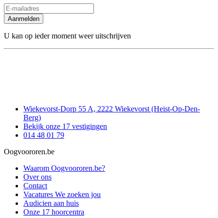
Aanmelden
U kan op ieder moment weer uitschrijven
Wiekevorst-Dorp 55 A, 2222 Wiekevorst (Heist-Op-Den-
Berg)
Bekijk onze 17 vestigingen
014 48 01 79
Oogvoororen.be
Waarom Oogvoororen.be?
Over ons
Contact
Vacatures
We zoeken jou
Audicien aan huis
Onze 17 hoorcentra