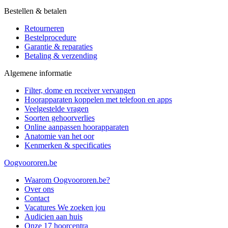
Bestellen & betalen
Retourneren
Bestelprocedure
Garantie & reparaties
Betaling & verzending
Algemene informatie
Filter, dome en receiver vervangen
Hoorapparaten koppelen met telefoon en apps
Veelgestelde vragen
Soorten gehoorverlies
Online aanpassen hoorapparaten
Anatomie van het oor
Kenmerken & specificaties
Oogvoororen.be
Waarom Oogvoororen.be?
Over ons
Contact
Vacatures
We zoeken jou
Audicien aan huis
Onze 17 hoorcentra