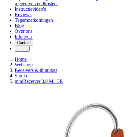
u geen verzendkosten.
Instructievideo's
Reviews
Tegemoetkomingen
Blog
Over ons
Inloggen
Contact
Contact
Home
Webshop
Receivers & thintubes
Signia
miniReceiver 3.0 M - 3R