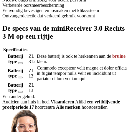
Verbeterde oorsmeerbescherming
Eenvoudig bevestigen en losmaken met kliksysteem
Ontvangerdetectie dat verkeerd gebruik voorkomt
De specs van de miniReceiver 3.0 Rechts
3 M op een rijtje
Specificaties
Batterij
ZL
Deze batterij is ook te herkennen aan de
bruine
type
312
kleur.
Commodo excepteur velit magna et dolor officia
Batterij
ZL
in fugiat tempor nulla velit eu incididunt ut
type
13
pariatur cillum veniam qui.
Batterij
ZL
type
13
Een ander geluid
.
Audicien aan huis in heel
Vlaanderen
Altijd een
vrijblijvende
proefperiode
17
hoorcentra
Alle merken
hoortoestellen