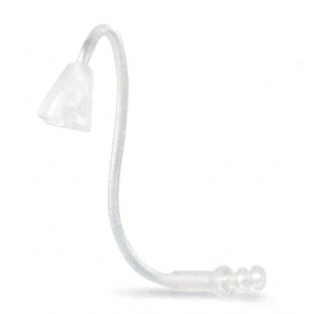
Zoeken
Snel zoeken
Hoorapparaatbatterijen
Oticon hoorapparaten
Phonak Infinio
ReSound
Oticon Intent
Signia Silk
Filters
Domes
Oticon Intent 1 - Oplaadbaar
De Oticon Intent is het nieuwste hoorapparaat van dit moment.
Bekijk